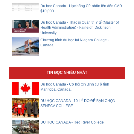
Du học Canada - Học bổng Cử nhân lên đến CAD
$10,000
Du học Canada - Thạc sĩ Quản trị Y tế (Master of
Health Administration) - Fairleigh Dickinson
University
Chương trình du học tại Niagara College -
Canada
TIN ĐỌC NHIỀU NHẤT
Du học Canada - Cơ hội xin định cư ở tỉnh
Manitoba, Canada.
DU HỌC CANADA - 10 LÝ DO ĐỂ BẠN CHỌN
SENECA COLLEGE
DU HỌC CANADA - Red River College