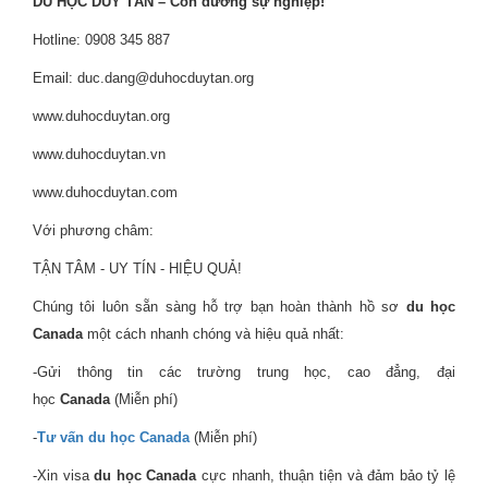
DU HỌC DUY TÂN – Con đường sự nghiệp!
Hotline: 0908 345 887
Email: duc.dang@duhocduytan.org
www.duhocduytan.org
www.duhocduytan.vn
www.duhocduytan.com
Với phương châm:
TẬN TÂM - UY TÍN - HIỆU QUẢ!
Chúng tôi luôn sẵn sàng hỗ trợ bạn hoàn thành hồ sơ
du học
Canada
một cách nhanh chóng và hiệu quả nhất:
-Gửi thông tin các trường trung học, cao đẳng, đại
học
Canada
(Miễn phí)
-
Tư vấn du học Canada
(Miễn phí)
-Xin visa
du học Canada
cực nhanh, thuận tiện và đảm bảo tỷ lệ