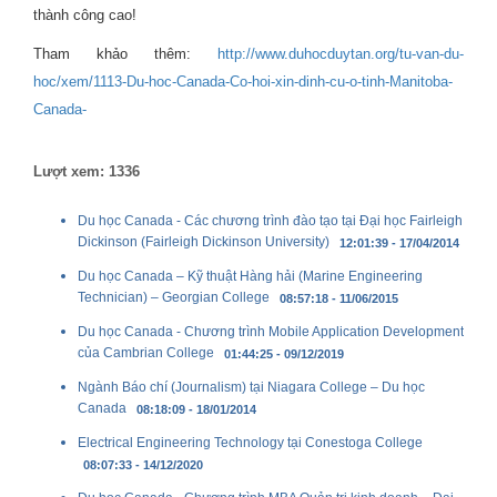
thành công cao!
Tham khảo thêm:
http://www.duhocduytan.org/tu-van-du-
hoc/xem/1113-Du-hoc-Canada-Co-hoi-xin-dinh-cu-o-tinh-Manitoba-
Canada-
Lượt xem: 1336
Du học Canada - Các chương trình đào tạo tại Đại học Fairleigh
Dickinson (Fairleigh Dickinson University)
12:01:39 - 17/04/2014
Du học Canada – Kỹ thuật Hàng hải (Marine Engineering
Technician) – Georgian College
08:57:18 - 11/06/2015
Du học Canada - Chương trình Mobile Application Development
của Cambrian College
01:44:25 - 09/12/2019
Ngành Báo chí (Journalism) tại Niagara College – Du học
Canada
08:18:09 - 18/01/2014
Electrical Engineering Technology tại Conestoga College
08:07:33 - 14/12/2020