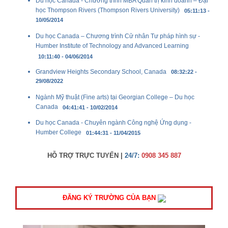
Du học Canada - Chương trình MBA Quản trị kinh doanh – Đại
học Thompson Rivers (Thompson Rivers University)
05:11:13 -
10/05/2014
Du học Canada – Chương trình Cử nhân Tư pháp hình sự -
Humber Institute of Technology and Advanced Learning
10:11:40 - 04/06/2014
Grandview Heights Secondary School, Canada
08:32:22 -
29/08/2022
Ngành Mỹ thuật (Fine arts) tại Georgian College – Du học
Canada
04:41:41 - 10/02/2014
Du học Canada - Chuyên ngành Công nghệ Ứng dụng -
Humber College
01:44:31 - 11/04/2015
HỖ TRỢ TRỰC TUYẾN |
24/7:
0908 345 887
ĐĂNG KÝ TRƯỜNG CỦA BẠN