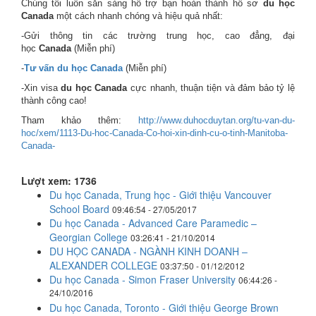
Chúng tôi luôn sẵn sàng hỗ trợ bạn hoàn thành hồ sơ
du học
Canada
một cách nhanh chóng và hiệu quả nhất:
-Gửi thông tin các trường trung học, cao đẳng, đại
học
Canada
(Miễn phí)
-
Tư vấn du học Canada
(Miễn phí)
-Xin visa
du học Canada
cực nhanh, thuận tiện và đảm bảo tỷ lệ
thành công cao!
Tham khảo thêm:
http://www.duhocduytan.org/tu-van-du-
hoc/xem/1113-Du-hoc-Canada-Co-hoi-xin-dinh-cu-o-tinh-Manitoba-
Canada-
Lượt xem: 1736
Du học Canada, Trung học - Giới thiệu Vancouver
School Board
09:46:54 - 27/05/2017
Du học Canada - Advanced Care Paramedic –
Georgian College
03:26:41 - 21/10/2014
DU HỌC CANADA - NGÀNH KINH DOANH –
ALEXANDER COLLEGE
03:37:50 - 01/12/2012
Du học Canada - Simon Fraser University
06:44:26 -
24/10/2016
Du học Canada, Toronto - Giới thiệu George Brown