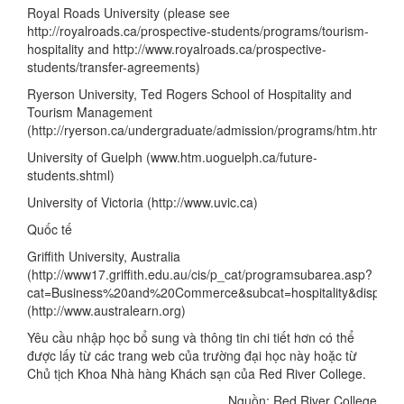
Royal Roads University (please see
http://royalroads.ca/prospective-students/programs/tourism-
hospitality and http://www.royalroads.ca/prospective-
students/transfer-agreements)
Ryerson University, Ted Rogers School of Hospitality and
Tourism Management
(http://ryerson.ca/undergraduate/admission/programs/htm.html)
University of Guelph (www.htm.uoguelph.ca/future-
students.shtml)
University of Victoria (http://www.uvic.ca)
Quốc tế
Griffith University, Australia
(http://www17.griffith.edu.au/cis/p_cat/programsubarea.asp?
cat=Business%20and%20Commerce&subcat=hospitality&display
(http://www.australearn.org)
Yêu cầu nhập học bổ sung và thông tin chi tiết hơn có thể
được lấy từ các trang web của trường đại học này hoặc từ
Chủ tịch Khoa Nhà hàng Khách sạn của Red River College.
Nguồn: Red River College