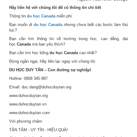
Hãy liên hệ với chúng tôi để có thông tin chi tiết
Thông tin
du học Canada
miễn phí
Bạn muốn đi
du học Canada
nhưng chưa biết các bước làm thủ
tục?
Bạn cần tìm thông tin về trường trung học, cao đẳng, đại
học
Canada
mà bạn yêu thích?
Bạn cần tìm học bổng
du học Canada
cao nhất?
Đừng ngần ngại, Hãy liên lạc ngay với chúng tôi:
DU HỌC DUY TÂN – Con đường sự nghiệp!
Hotline: 0908 345 887
Email: duc.dang@duhocduytan.org
www.duhocduytan.org
www.duhocduytan.vn
www.duhocduytan.com
Với phương châm:
TẬN TÂM - UY TÍN - HIỆU QUẢ!