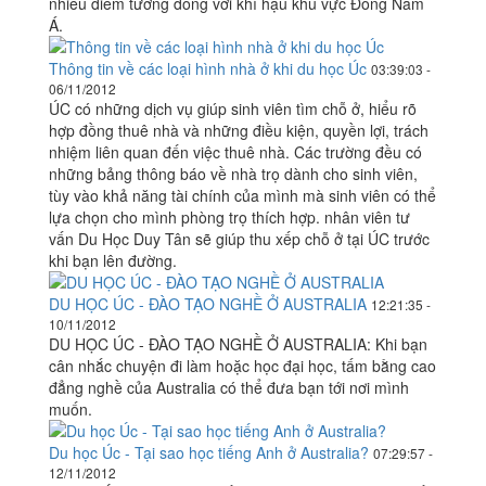
nhiều điểm tương đồng với khí hậu khu vực Đông Nam
Á.
Thông tin về các loại hình nhà ở khi du học Úc
03:39:03 -
06/11/2012
ÚC có những dịch vụ giúp sinh viên tìm chỗ ở, hiểu rõ
hợp đồng thuê nhà và những điều kiện, quyền lợi, trách
nhiệm liên quan đến việc thuê nhà. Các trường đều có
những bảng thông báo về nhà trọ dành cho sinh viên,
tùy vào khả năng tài chính của mình mà sinh viên có thể
lựa chọn cho mình phòng trọ thích hợp. nhân viên tư
vấn Du Học Duy Tân sẽ giúp thu xếp chỗ ở tại ÚC trước
khi bạn lên đường.
DU HỌC ÚC - ĐÀO TẠO NGHỀ Ở AUSTRALIA
12:21:35 -
10/11/2012
DU HỌC ÚC - ĐÀO TẠO NGHỀ Ở AUSTRALIA: Khi bạn
cân nhắc chuyện đi làm hoặc học đại học, tấm bằng cao
đẳng nghề của Australia có thể đưa bạn tới nơi mình
muốn.
Du học Úc - Tại sao học tiếng Anh ở Australia?
07:29:57 -
12/11/2012