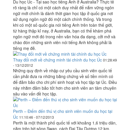
Du học Úc - Tại sao học tiếng Anh ở Australia? Thực tế
rõ ràng là chỉ có một cách duy nhất để nắm vững ngôn
ngữ mới chính là dành thời gian học tập ở quốc gia nơi
sử dụng ngôn ngữ đó một cách chính thống. Và trong
khi có một số quốc gia nói tiếng Anh trên toàn thế giới,
từ hàng thập kỉ nay, ở Australia, bạn có thể khám phá
ngôn ngữ mới đó trong nền văn hóa đa dạng, cởi mở và
chào đón những sinh viên nói tiếng Anh không phải là
tiếng mẹ đẻ.
Thay đổi mới về chứng minh tài chính du học Úc
01:28:49
- 13/12/2012
Những quy định về nhập cư yêu cầu sinh viên quốc tế
cần phải đưa ra những bằng chứng về số tiền mình có
để đảm bảo cho chi phí sinh hoạt và học tập tại Úc. Điều
này nhằm đảm bảo tốt hơn cho sinh viên an tâm chuyên
sâu vào vấn đề học tập.
Perth – Điểm đến thú vị cho sinh viên muốn du học tại
Úc
11:10:46 - 07/12/2013
Perth là một thành phố quốc tế với khoảng 1,6 triệu dân,
nằm trên bờ sông Swan, cách Đại Tây Dương 12 km.