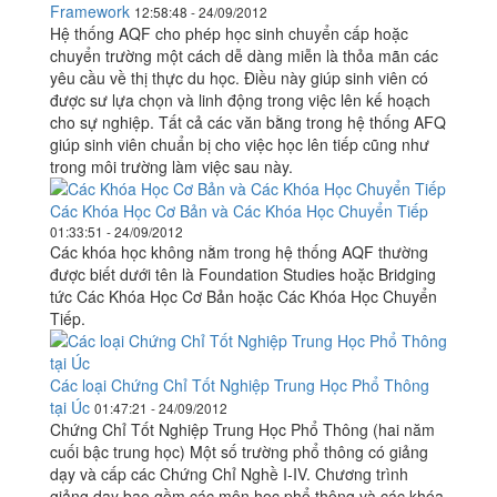
Framework
12:58:48 - 24/09/2012
Hệ thống AQF cho phép học sinh chuyển cấp hoặc
chuyển trường một cách dễ dàng miễn là thỏa mãn các
yêu cầu về thị thực du học. Điều này giúp sinh viên có
được sư lựa chọn và linh động trong việc lên kế hoạch
cho sự nghiệp. Tất cả các văn bằng trong hệ thống AFQ
giúp sinh viên chuẩn bị cho việc học lên tiếp cũng như
trong môi trường làm việc sau này.
Các Khóa Học Cơ Bản và Các Khóa Học Chuyển Tiếp
01:33:51 - 24/09/2012
Các khóa học không nằm trong hệ thống AQF thường
được biết dưới tên là Foundation Studies hoặc Bridging
tức Các Khóa Học Cơ Bản hoặc Các Khóa Học Chuyển
Tiếp.
Các loại Chứng Chỉ Tốt Nghiệp Trung Học Phổ Thông
tại Úc
01:47:21 - 24/09/2012
Chứng Chỉ Tốt Nghiệp Trung Học Phổ Thông (hai năm
cuối bậc trung học) Một số trường phổ thông có giảng
dạy và cấp các Chứng Chỉ Nghề I-IV. Chương trình
giảng dạy bao gồm các môn học phổ thông và các khóa