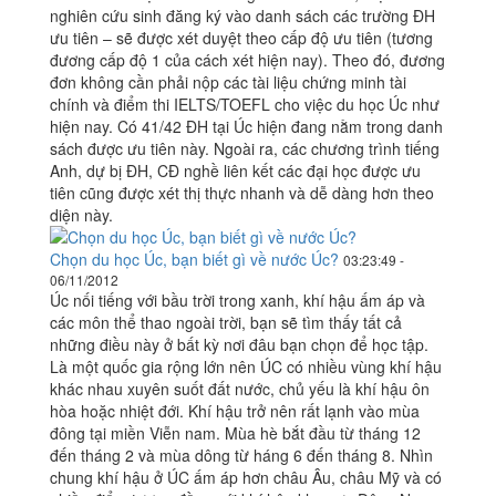
nghiên cứu sinh đăng ký vào danh sách các trường ĐH
ưu tiên – sẽ được xét duyệt theo cấp độ ưu tiên (tương
đương cấp độ 1 của cách xét hiện nay). Theo đó, đương
đơn không cần phải nộp các tài liệu chứng minh tài
chính và điểm thi IELTS/TOEFL cho việc du học Úc như
hiện nay. Có 41/42 ĐH tại Úc hiện đang nằm trong danh
sách được ưu tiên này. Ngoài ra, các chương trình tiếng
Anh, dự bị ĐH, CĐ nghề liên kết các đại học được ưu
tiên cũng được xét thị thực nhanh và dễ dàng hơn theo
diện này.
Chọn du học Úc, bạn biết gì về nước Úc?
03:23:49 -
06/11/2012
Úc nối tiếng với bầu trời trong xanh, khí hậu ấm áp và
các môn thể thao ngoài trời, bạn sẽ tìm thấy tất cả
những điều này ở bất kỳ nơi đâu bạn chọn để học tập.
Là một quốc gia rộng lớn nên ÚC có nhiều vùng khí hậu
khác nhau xuyên suốt đất nước, chủ yếu là khí hậu ôn
hòa hoặc nhiệt đới. Khí hậu trở nên rất lạnh vào mùa
đông tại miền Viễn nam. Mùa hè bắt đầu từ tháng 12
đến tháng 2 và mùa dông từ háng 6 đến tháng 8. Nhìn
chung khí hậu ở ÚC ấm áp hơn châu Âu, châu Mỹ và có