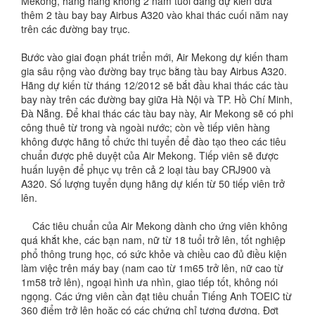
Mekong, hãng hàng không 2 năm tuổi đang dự kiến đưa
thêm 2 tàu bay bay Airbus A320 vào khai thác cuối năm nay
trên các đường bay trục.
Bước vào giai đoạn phát triển mới, Air Mekong dự kiến tham
gia sâu rộng vào đường bay trục bằng tàu bay Airbus A320.
Hãng dự kiến từ tháng 12/2012 sẽ bắt đầu khai thác các tàu
bay này trên các đường bay giữa Hà Nội và TP. Hồ Chí Minh,
Đà Nẵng. Để khai thác các tàu bay này, Air Mekong sẽ có phi
công thuê từ trong và ngoài nước; còn về tiếp viên hàng
không được hãng tổ chức thi tuyển để đào tạo theo các tiêu
chuẩn được phê duyệt của Air Mekong. Tiếp viên sẽ được
huấn luyện để phục vụ trên cả 2 loại tàu bay CRJ900 và
A320. Số lượng tuyển dụng hãng dự kiến từ 50 tiếp viên trở
lên.
Các tiêu chuẩn của Air Mekong dành cho ứng viên không
quá khắt khe, các bạn nam, nữ từ 18 tuổi trở lên, tốt nghiệp
phổ thông trung học, có sức khỏe và chiều cao đủ điều kiện
làm việc trên máy bay (nam cao từ 1m65 trở lên, nữ cao từ
1m58 trở lên), ngoại hình ưa nhìn, giao tiếp tốt, không nói
ngọng. Các ứng viên cần đạt tiêu chuẩn Tiếng Anh TOEIC từ
360 điểm trở lên hoặc có các chứng chỉ tương đương. Đợt