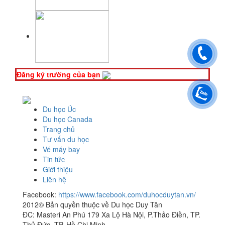
Đăng ký trường của bạn
Du học Úc
Du học Canada
Trang chủ
Tư vấn du học
Vé máy bay
Tin tức
Giới thiệu
Liên hệ
Facebook:
https://www.facebook.com/duhocduytan.vn/
2012© Bản quyền thuộc về Du học Duy Tân
ĐC: Masteri An Phú 179 Xa Lộ Hà Nội, P.Thảo Điền, TP.
Thủ Đức, TP. Hồ Chi Minh