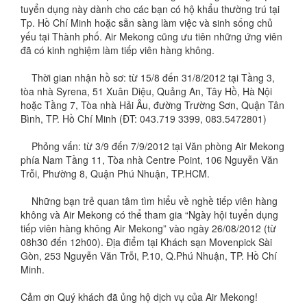
tuyển dụng này dành cho các bạn có hộ khẩu thường trú tại
Tp. Hồ Chí Minh hoặc sẵn sàng làm việc và sinh sống chủ
yếu tại Thành phố. Air Mekong cũng ưu tiên những ứng viên
đã có kinh nghiệm làm tiếp viên hàng không.
Thời gian nhận hồ sơ: từ 15/8 đến 31/8/2012 tại Tầng 3,
tòa nhà Syrena, 51 Xuân Diệu, Quảng An, Tây Hồ, Hà Nội
hoặc Tầng 7, Tòa nhà Hải Âu, đường Trường Sơn, Quận Tân
Bình, TP. Hồ Chí Minh (ĐT: 043.719 3399, 083.5472801)
Phỏng vấn: từ 3/9 đến 7/9/2012 tại Văn phòng Air Mekong
phía Nam Tầng 11, Tòa nhà Centre Point, 106 Nguyễn Văn
Trỗi, Phường 8, Quận Phú Nhuận, TP.HCM.
Những bạn trẻ quan tâm tìm hiểu về nghề tiếp viên hàng
không và Air Mekong có thể tham gia “Ngày hội tuyển dụng
tiếp viên hàng không Air Mekong” vào ngày 26/08/2012 (từ
08h30 đến 12h00). Địa điểm tại Khách sạn Movenpick Sài
Gòn, 253 Nguyễn Văn Trỗi, P.10, Q.Phú Nhuận, TP. Hồ Chí
Minh.
Cảm ơn Quý khách đã ủng hộ dịch vụ của Air Mekong!