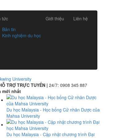
n tức
Giới thiệu
Liên hệ
Bản tin
Kinh nghiệm du học
kwing University
HỖ TRỢ TRỰC TUYẾN |
24/7:
0908 345 887
n mới nhất
Du học Malaysia - Học bổng Cử nhân Dược của
Mahsa University
Du học Malaysia - Cập nhật chương trình Đại