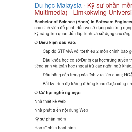
Du học Malaysia
- Kỹ sư phần mềm
Multimedia) - Limkokwing Universi
Bachelor of Science (Hons) in Software Enginee
cho sinh viên để phát triển và sử dụng các ứng dụn
kỹ năng liên quan đến lập trình và sử dụng các ứng
Ø
Điều kiện đầu vào:
· Cấp độ STPM/A với tối thiểu 2 môn chính bao 
· Đậu khóa học cơ sở/Dự bị đại học/trúng tuyển t
tiếng anh và toán học (ngoại trừ các ngôn ngữ khá
· Đậu bằng cấp trong các lĩnh vực liên quan; HO
· Bất kỳ trình độ tương đương khác được công nhậ
Ø
Cơ hội nghề nghiệp:
Nhà thiết kế web
Nhà phát triển nội dung Web
Kỹ sư phần mềm
Họa sĩ phim hoạt hình