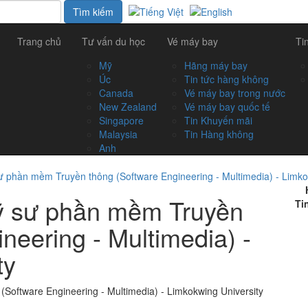
Trang chủ
Tư vấn du học
Vé máy bay
Ti
Mỹ
Hãng máy bay
Úc
Tin tức hàng không
Canada
Vé máy bay trong nước
New Zealand
Vé máy bay quốc tế
Singapore
Tin Khuyến mãi
Malaysia
Tin Hàng không
Anh
ư phần mềm Truyền thông (Software Engineering - Multimedia) - Limko
Kỹ sư phần mềm Truyền
Ti
neering - Multimedia) -
ty