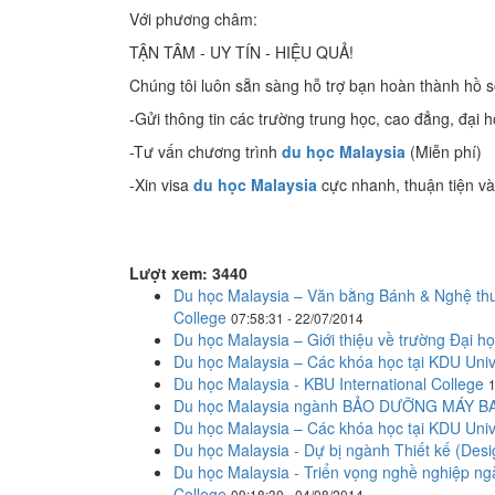
Với phương châm:
TẬN TÂM - UY TÍN - HIỆU QUẢ!
Chúng tôi luôn sẵn sàng hỗ trợ bạn hoàn thành hồ 
-Gửi thông tin các trường trung học, cao đẳng, đại 
-Tư vấn chương trình
du học Malaysia
(Miễn phí)
-Xin visa
du học Malaysia
cực nhanh, thuận tiện và
Lượt xem: 3440
Du học Malaysia – Văn bằng Bánh & Nghệ thuậ
College
07:58:31 - 22/07/2014
Du học Malaysia – Giới thiệu về trường Đại h
Du học Malaysia – Các khóa học tại KDU Univ
Du học Malaysia - KBU International College
1
Du học Malaysia ngành BẢO DƯỠNG MÁY BAY -
Du học Malaysia – Các khóa học tại KDU Univ
Du học Malaysia - Dự bị ngành Thiết kế (Des
Du học Malaysia - Triển vọng nghề nghiệp ngàn
College
09:18:30 - 04/08/2014