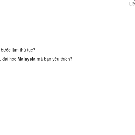
Liê
t
 bước làm thủ tục?
, đại học
Malaysia
mà bạn yêu thích?