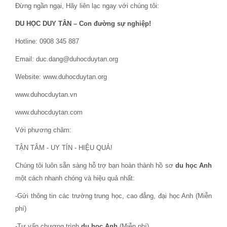
Đừng ngần ngại, Hãy liên lạc ngay với chúng tôi:
DU HỌC DUY TÂN – Con đường sự nghiệp!
Hotline: 0908 345 887
Email: duc.dang@duhocduytan.org
Website: www.duhocduytan.org
www.duhocduytan.vn
www.duhocduytan.com
Với phương châm:
TẬN TÂM - UY TÍN - HIỆU QUẢ!
Chúng tôi luôn sẵn sàng hỗ trợ bạn hoàn thành hồ sơ
du học Anh
một cách nhanh chóng và hiệu quả nhất:
-Gửi thông tin các trường trung học, cao đẳng, đại học Anh (Miễn
phí)
-Tư vấn chương trình
du học Anh
(Miễn phí)