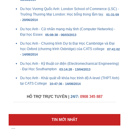
08/08/2014
Du học Vương Quốc Anh: London School of Commerce (LSC) -
Trường Thương Mại London: Học bổng trong tầm tay.
01:31:59
- 20/06/2014
Du học Anh - Cử nhân mạng máy tính (Computer Networks) -
Đại học Essex
05:08:38 - 06/03/2013
Du học Anh - Chương trình Dự bị Đại Học Cambridge và Đại
học Oxford (chương trình Oxbridge) của CATS college
07:41:02
- 14/08/2014
Du học Anh - Kỹ thuật cơ điện (Electromechanical Engineering)
- Đại Học Southampton
03:14:28 - 13/04/2013
Du học Anh - Khái quát về khóa học trình độ A-level (THPT Anh)
tại CATS College
10:47:36 - 14/08/2014
HỖ TRỢ TRỰC TUYẾN |
24/7:
0908 345 887
TIN MỚI NHẤT