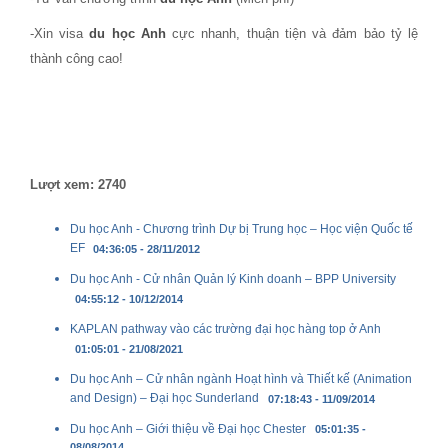
-Xin visa
du học Anh
cực nhanh, thuận tiện và đảm bảo tỷ lệ
thành công cao!
Lượt xem: 2740
Du học Anh - Chương trình Dự bị Trung học – Học viện Quốc tế
EF
04:36:05 - 28/11/2012
Du học Anh - Cử nhân Quản lý Kinh doanh – BPP University
04:55:12 - 10/12/2014
KAPLAN pathway vào các trường đại học hàng top ở Anh
01:05:01 - 21/08/2021
Du học Anh – Cử nhân ngành Hoạt hình và Thiết kế (Animation
and Design) – Đại học Sunderland
07:18:43 - 11/09/2014
Du học Anh – Giới thiệu về Đại học Chester
05:01:35 -