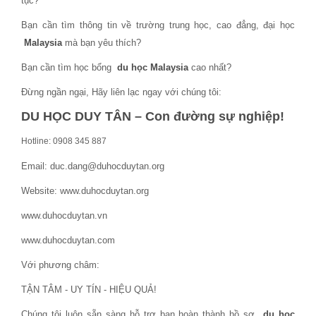
tục?
Bạn cần tìm thông tin về trường trung học, cao đẳng, đại học
Malaysia
mà bạn yêu thích?
Bạn cần tìm học bổng
du học Malaysia
cao nhất?
Đừng ngần ngại, Hãy liên lạc ngay với chúng tôi:
DU HỌC DUY TÂN – Con đường sự nghiệp!
Hotline: 0908 345 887
Email: duc.dang@duhocduytan.org
Website: www.duhocduytan.org
www.duhocduytan.vn
www.duhocduytan.com
Với phương châm:
TẬN TÂM - UY TÍN - HIỆU QUẢ!
Chúng tôi luôn sẵn sàng hỗ trợ bạn hoàn thành hồ sơ
du học