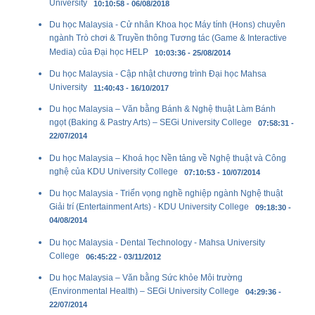
University
10:10:58 - 06/08/2018
Du học Malaysia - Cử nhân Khoa học Máy tính (Hons) chuyên
ngành Trò chơi & Truyền thông Tương tác (Game & Interactive
Media) của Đại học HELP
10:03:36 - 25/08/2014
Du học Malaysia - Cập nhật chương trình Đại học Mahsa
University
11:40:43 - 16/10/2017
Du học Malaysia – Văn bằng Bánh & Nghệ thuật Làm Bánh
ngọt (Baking & Pastry Arts) – SEGi University College
07:58:31 -
22/07/2014
Du học Malaysia – Khoá học Nền tảng về Nghệ thuật và Công
nghệ của KDU University College
07:10:53 - 10/07/2014
Du học Malaysia - Triển vọng nghề nghiệp ngành Nghệ thuật
Giải trí (Entertainment Arts) - KDU University College
09:18:30 -
04/08/2014
Du học Malaysia - Dental Technology - Mahsa University
College
06:45:22 - 03/11/2012
Du học Malaysia – Văn bằng Sức khỏe Môi trường
(Environmental Health) – SEGi University College
04:29:36 -
22/07/2014