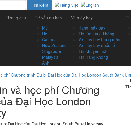
Trang chủ
Tư vấn du học
Vé máy bay
Ti
Mỹ
Hãng máy bay
Úc
Tin tức hàng không
Canada
Vé máy bay trong nước
New Zealand
Vé máy bay quốc tế
Singapore
Tin Khuyến mãi
Malaysia
Tin Hàng không
Anh
ọc phí Chương trình Dự bị Đại Học của Đại Học London South Bank Uni
in và học phí Chương
Ti
 của Đại Học London
ty