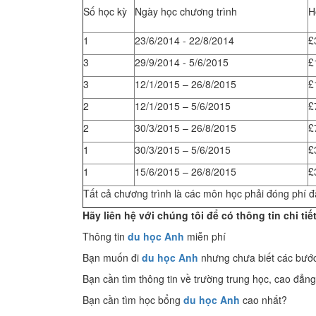
Số học kỳ
Ngày học chương trình
H
1
23/6/2014 - 22/8/2014
£
3
29/9/2014 - 5/6/2015
£
3
12/1/2015 – 26/8/2015
£
2
12/1/2015 – 5/6/2015
£
2
30/3/2015 – 26/8/2015
£
1
30/3/2015 – 5/6/2015
£
1
15/6/2015 – 26/8/2015
£
Tất cả chương trình là các môn học phải đóng phí đă
Hãy liên hệ với chúng tôi để có thông tin chi tiế
Thông tin
du học Anh
miễn phí
Bạn muốn đi
du học Anh
nhưng chưa biết các bước
Bạn cần tìm thông tin về trường trung học, cao đẳn
Bạn cần tìm học bổng
du học Anh
cao nhất?