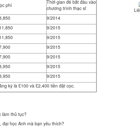
Thời gian để bắt đầu vào
ọc phí
chương trình thạc sĩ
Liê
3,850
9/2014
11,850
9/2015
11,850
9/2015
7,900
9/2015
7,900
9/2015
3,950
9/2015
3,950
9/2015
ng ký là £100 và £2,400 tiền đặt cọc.
t
 làm thủ tục?
g, đại học Anh mà bạn yêu thích?