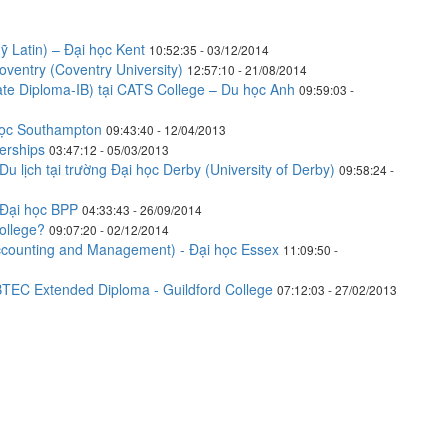
 Latin) – Đại học Kent
10:52:35 - 03/12/2014
oventry (Coventry University)
12:57:10 - 21/08/2014
eate Diploma-IB) tại CATS College – Du học Anh
09:59:03 -
 Học Southampton
09:43:40 - 12/04/2013
erships
03:47:12 - 05/03/2013
 lịch tại trường Đại học Derby (University of Derby)
09:58:24 -
 Đại học BPP
04:33:43 - 26/09/2014
ollege?
09:07:20 - 02/12/2014
ccounting and Management) - Đại học Essex
11:09:50 -
 BTEC Extended Diploma - Guildford College
07:12:03 - 27/02/2013