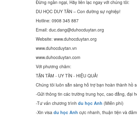
Đừng ngần ngại, Hãy liên lạc ngay với chúng tôi:
DU HỌC DUY TÂN – Con đường sự nghiệp!
Hotline: 0908 345 887
Email: duc.dang@duhocduytan.org
Website: www.duhocduytan.org
www.duhocduytan.vn
www.duhocduytan.com
Với phương châm:
TẬN TÂM - UY TÍN - HIỆU QUẢ!
Chúng tôi luôn sẵn sàng hỗ trợ bạn hoàn thành hồ 
-Gửi thông tin các trường trung học, cao đẳng, đại 
-Tư vấn chương trình
du học Anh
(Miễn phí)
-Xin visa
du học Anh
cực nhanh, thuận tiện và đảm 