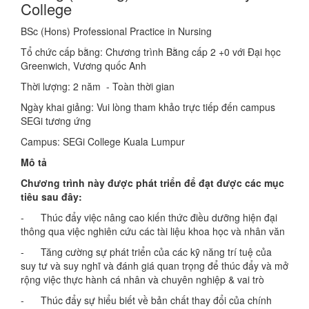
College
BSc (Hons) Professional Practice in Nursing
Tổ chức cấp bằng: Chương trình Bằng cấp 2 +0 với Đại học
Greenwich, Vương quốc Anh
Thời lượng: 2 năm - Toàn thời gian
Ngày khai giảng: Vui lòng tham khảo trực tiếp đến campus
SEGi tương ứng
Campus: SEGi College Kuala Lumpur
Mô t
ả
Ch
ươ
ng trình này đ
ượ
c phát tri
ể
n đ
ể
đ
ạ
t đ
ượ
c các m
ụ
c
tiêu sau đây:
- Thúc đẩy việc nâng cao kiến thức điều dưỡng hiện đại
thông qua việc nghiên cứu các tài liệu khoa học và nhân văn
- Tăng cường sự phát triển của các kỹ năng trí tuệ của
suy tư và suy nghĩ và đánh giá quan trọng để thúc đẩy và mở
rộng việc thực hành cá nhân và chuyên nghiệp & vai trò
- Thúc đẩy sự hiểu biết về bản chất thay đổi của chính