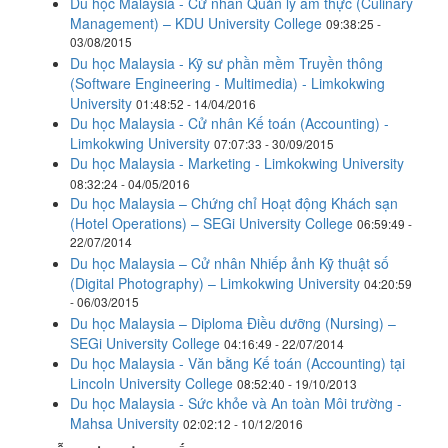
Du học Malaysia - Cử nhân Quản lý ẩm thực (Culinary
Management) – KDU University College
09:38:25 -
03/08/2015
Du học Malaysia - Kỹ sư phần mềm Truyền thông
(Software Engineering - Multimedia) - Limkokwing
University
01:48:52 - 14/04/2016
Du học Malaysia - Cử nhân Kế toán (Accounting) -
Limkokwing University
07:07:33 - 30/09/2015
Du học Malaysia - Marketing - Limkokwing University
08:32:24 - 04/05/2016
Du học Malaysia – Chứng chỉ Hoạt động Khách sạn
(Hotel Operations) – SEGi University College
06:59:49 -
22/07/2014
Du học Malaysia – Cử nhân Nhiếp ảnh Kỹ thuật số
(Digital Photography) – Limkokwing University
04:20:59
- 06/03/2015
Du học Malaysia – Diploma Điều dưỡng (Nursing) –
SEGi University College
04:16:49 - 22/07/2014
Du học Malaysia - Văn bằng Kế toán (Accounting) tại
Lincoln University College
08:52:40 - 19/10/2013
Du học Malaysia - Sức khỏe và An toàn Môi trường -
Mahsa University
02:02:12 - 10/12/2016