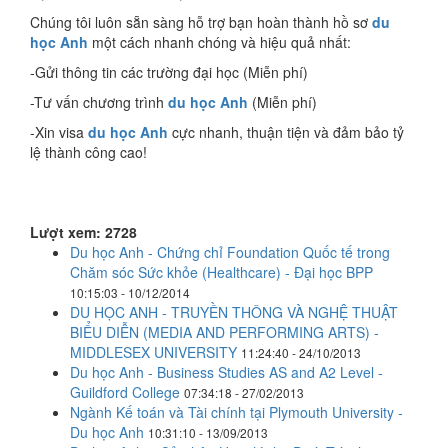
Chúng tôi luôn sẵn sàng hỗ trợ bạn hoàn thành hồ sơ
du
học Anh
một cách nhanh chóng và hiệu quả nhất:
-Gửi thông tin các trường đại học (Miễn phí)
-Tư vấn chương trình
du học Anh
(Miễn phí)
-Xin visa
du học Anh
cực nhanh, thuận tiện và đảm bảo tỷ
lệ thành công cao!
Lượt xem: 2728
Du học Anh - Chứng chỉ Foundation Quốc tế trong
Chăm sóc Sức khỏe (Healthcare) - Đại học BPP
10:15:03 - 10/12/2014
DU HỌC ANH - TRUYỀN THÔNG VÀ NGHỆ THUẬT
BIỂU DIỄN (MEDIA AND PERFORMING ARTS) -
MIDDLESEX UNIVERSITY
11:24:40 - 24/10/2013
Du học Anh - Business Studies AS and A2 Level -
Guildford College
07:34:18 - 27/02/2013
Ngành Kế toán và Tài chính tại Plymouth University -
Du học Anh
10:31:10 - 13/09/2013