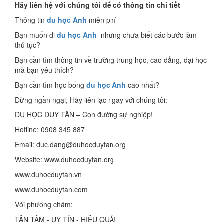
Hãy liên hệ với chúng tôi để có thông tin chi tiết
Thông tin
du học Anh
miễn phí
Bạn muốn đi
du học Anh
nhưng chưa biết các bước làm
thủ tục?
Bạn cần tìm thông tin về trường trung học, cao đẳng, đại học
mà bạn yêu thích?
Bạn cần tìm học bổng
du học Anh
cao nhất?
Đừng ngần ngại, Hãy liên lạc ngay với chúng tôi:
DU HỌC DUY TÂN – Con đường sự nghiệp!
Hotline: 0908 345 887
Email: duc.dang@duhocduytan.org
Website: www.duhocduytan.org
www.duhocduytan.vn
www.duhocduytan.com
Với phương châm:
TẬN TÂM - UY TÍN - HIỆU QUẢ!