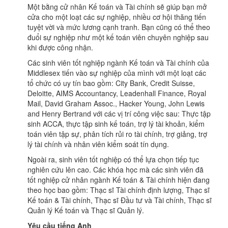
Một bằng cử nhân Kế toán và Tài chính sẽ giúp bạn mở
cửa cho một loạt các sự nghiệp, nhiều cơ hội thăng tiến
tuyệt vời và mức lương cạnh tranh. Bạn cũng có thể theo
đuổi sự nghiệp như một kế toán viên chuyên nghiệp sau
khi được công nhận.
Các sinh viên tốt nghiệp ngành Kế toán và Tài chính của
Middlesex tiến vào sự nghiệp của mình với một loạt các
tổ chức có uy tín bao gồm: City Bank, Credit Suisse,
Deloitte, AIMS Accountancy, Leadenhall Finance, Royal
Mail, David Graham Assoc., Hacker Young, John Lewis
and Henry Bertrand với các vị trí công việc sau: Thực tập
sinh ACCA, thực tập sinh kế toán, trợ lý tài khoản, kiểm
toán viên tập sự, phân tích rủi ro tài chính, trợ giảng, trợ
lý tài chính và nhân viên kiểm soát tín dụng.
Ngoài ra, sinh viên tốt nghiệp có thể lựa chọn tiếp tục
nghiên cứu lên cao. Các khóa học mà các sinh viên đã
tốt nghiệp cử nhân ngành Kế toán & Tài chính hiện đang
theo học bao gồm: Thạc sĩ Tài chính định lượng, Thạc sĩ
Kế toán & Tài chính, Thạc sĩ Đầu tư và Tài chính, Thạc sĩ
Quản lý Kế toán và Thạc sĩ Quản lý.
Yêu cầu tiếng Anh