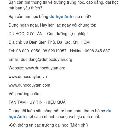
Bạn cần tìm thông tin về trường trung học, cao đẳng, đại học
mà bạn yêu thích?
Bạn cần tìm học bổng
du học Anh
cao nhất?
Đừng ngần ngại, Hãy liên lạc ngay với chúng tôi:
DU HỌC DUY TÂN – Con đường sự nghiệp!
Địa chỉ: 38 Điện Biên Phủ, Đa Kao, Q1, HCM
Tel: 08.62910956, 08.62910957 Hotline: 0908 345 887
Email: duc.dang@duhocduytan.org
Website: www.duhocduytan.org
www.duhocduytan.vn
www.duhocduytan.com
Với phương châm:
TẬN TÂM - UY TÍN - HIỆU QUẢ!
Chúng tôi luôn sẵn sàng hỗ trợ bạn hoàn thành hồ sơ
du
học Anh
một cách nhanh chóng và hiệu quả nhất:
-Gửi thông tin các trường đại học (Miễn phí)