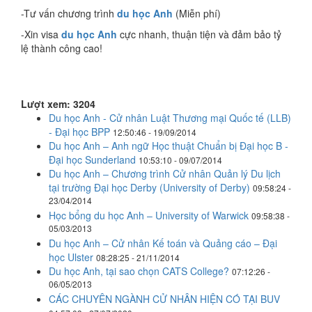
-Tư vấn chương trình
du học Anh
(Miễn phí)
-Xin visa
du học Anh
cực nhanh, thuận tiện và đảm bảo tỷ
lệ thành công cao!
Lượt xem: 3204
Du học Anh - Cử nhân Luật Thương mại Quốc tế (LLB)
- Đại học BPP
12:50:46 - 19/09/2014
Du học Anh – Anh ngữ Học thuật Chuẩn bị Đại học B -
Đại học Sunderland
10:53:10 - 09/07/2014
Du học Anh – Chương trình Cử nhân Quản lý Du lịch
tại trường Đại học Derby (University of Derby)
09:58:24 -
23/04/2014
Học bổng du học Anh – University of Warwick
09:58:38 -
05/03/2013
Du học Anh – Cử nhân Kế toán và Quảng cáo – Đại
học Ulster
08:28:25 - 21/11/2014
Du học Anh, tại sao chọn CATS College?
07:12:26 -
06/05/2013
CÁC CHUYÊN NGÀNH CỬ NHÂN HIỆN CÓ TẠI BUV