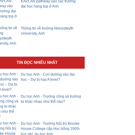
KAPLAN pathway vào các trường
đại học hàng top ở Anh
Thông tin về trường Aberystwyth
University, Anh
TIN ĐỌC NHIỀU NHẤT
Du học Anh - Con đường vào đại
học – Dự bị hay A level?
Du học Anh - Trường công và trường
tư khác nhau như thế nào?
Du học Anh - Trường Nội trú Brooke
House College cấp Học bổng 100%
học phí, du học Anh