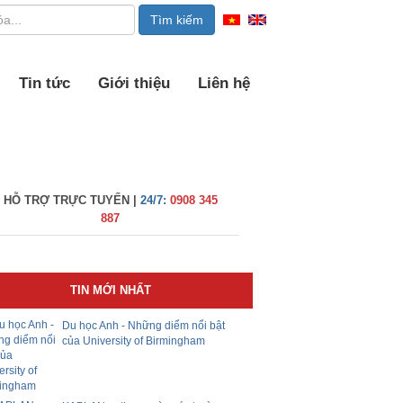
Tin tức
Giới thiệu
Liên hệ
HỖ TRỢ TRỰC TUYẾN |
24/7:
0908 345
887
TIN MỚI NHẤT
Du học Anh - Những diểm nổi bật
của University of Birmingham