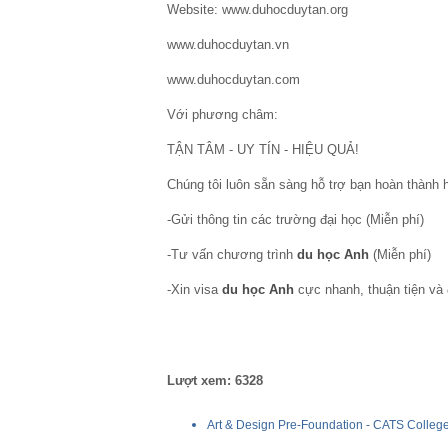
Website: www.duhocduytan.org
www.duhocduytan.vn
www.duhocduytan.com
Với phương châm:
TẬN TÂM - UY TÍN - HIỆU QUẢ!
Chúng tôi luôn sẵn sàng hỗ trợ bạn hoàn thành
-Gửi thông tin các trường đại học (Miễn phí)
-Tư vấn chương trình
du học Anh
(Miễn phí)
-Xin visa
du học Anh
cực nhanh, thuận tiện và 
Lượt xem: 6328
Art & Design Pre-Foundation - CATS Colleg