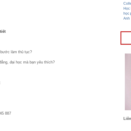
tiết
bước làm thủ tục?
 đẳng, đại học mà bạn yêu thích?
:
345 887
Liên