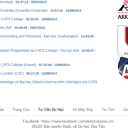
tnerships
03:47:12 - 05/03/2013
 Coventry (Coventry University)
12:57:10 - 21/08/2014
ại CATS College
10:32:02 - 14/08/2014
ton, Anh
03:44:09 - 26/07/2021
 (Accounting and Finnance) - Đại Học Southampton
12:43:59 -
undation Programme) tại CATS College – Du học Anh
11:02:07 -
 CATS College (A level)
07:15:48 - 14/08/2014
i London (LSC)
08:17:18 - 11/08/2014
ambridge và Đại học Oxford (chương trình Oxbridge) của CATS
da
Trang Chủ
Tư Vấn Du Học
Vé Máy Bay
Tin Tức
Gi
Facebook:
https://www.facebook.com/duhocduytan.vn/
2012© Bản quyền thuộc về Du học Duy Tân