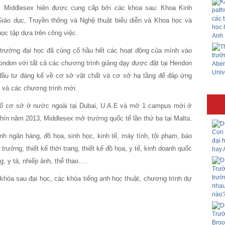
i Middlesex hiện được cung cấp bởi các khoa sau: Khoa Kinh
 Giáo dục, Truyền thông và Nghệ thuật biểu diễn và Khoa học và
ọc tập dựa trên công việc.
rường đại học đã củng cố hầu hết các hoạt động của mình vào
ondon với tất cả các chương trình giảng dạy được đặt tại Hendon
ầu tư đáng kể về cơ sở vật chất và cơ sở hạ tầng để đáp ứng
n và các chương trình mới.
số cơ sở ở nước ngoài tại Dubai, U.A.E và mở 1 campus mới ở
hín năm 2013, Middlesex mở trường quốc tế lần thứ ba tại Malta.
ính ngân hàng, đồ họa, sinh học, kinh tế, máy tính, tội phạm, báo
i trường, thiết kế thời trang, thiết kế đồ họa, y tế, kinh doanh quốc
ng, y tá, nhiếp ảnh, thể thao…..
khóa sau đại học, các khóa tiếng anh học thuật, chương trình dự