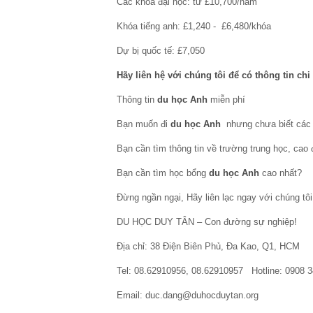
Các khóa đại học: từ £10,700/năm
Khóa tiếng anh: £1,240 - £6,480/khóa
Dự bị quốc tế: £7,050
Hãy liên hệ với chúng tôi để có thông tin chi 
Thông tin
du học Anh
miễn phí
Bạn muốn đi
du học Anh
nhưng chưa biết các 
Bạn cần tìm thông tin về trường trung học, cao
Bạn cần tìm học bổng
du học Anh
cao nhất?
Đừng ngần ngại, Hãy liên lạc ngay với chúng tôi
DU HỌC DUY TÂN – Con đường sự nghiệp!
Địa chỉ: 38 Điện Biên Phủ, Đa Kao, Q1, HCM
Tel: 08.62910956, 08.62910957 Hotline: 0908 
Email: duc.dang@duhocduytan.org