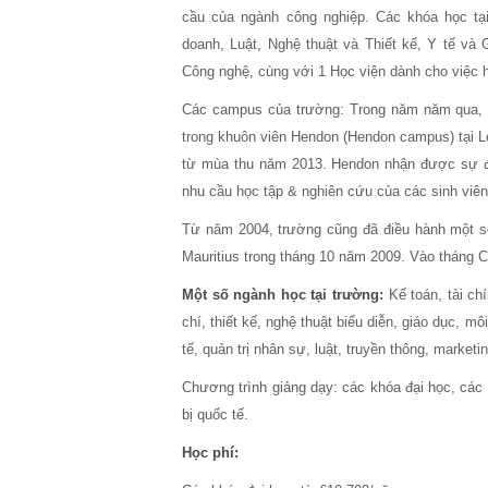
cầu của ngành công nghiệp. Các khóa học tạ
doanh, Luật, Nghệ thuật và Thiết kế, Y tế và
Công nghệ, cùng với 1 Học viện dành cho việc h
Các campus của trường: Trong năm năm qua, t
trong khuôn viên Hendon (Hendon campus) tại L
từ mùa thu năm 2013. Hendon nhận được sự đ
nhu cầu học tập & nghiên cứu của các sinh viê
Từ năm 2004, trường cũng đã điều hành một 
Mauritius trong tháng 10 năm 2009. Vào tháng C
Một số ngành học tại trường:
Kế toán, tài ch
chí, thiết kế, nghệ thuật biểu diễn, giáo dục, mô
tế, quản trị nhân sự, luật, truyền thông, marketi
Chương trình giảng dạy: các khóa đại học, các 
bị quốc tế.
Học phí: