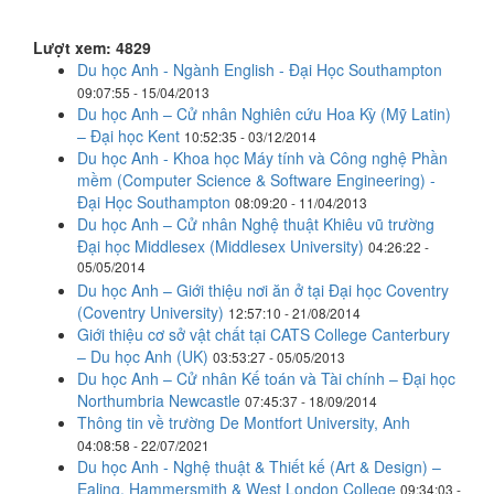
Lượt xem: 4829
Du học Anh - Ngành English - Đại Học Southampton
09:07:55 - 15/04/2013
Du học Anh – Cử nhân Nghiên cứu Hoa Kỳ (Mỹ Latin)
– Đại học Kent
10:52:35 - 03/12/2014
Du học Anh - Khoa học Máy tính và Công nghệ Phần
mềm (Computer Science & Software Engineering) -
Đại Học Southampton
08:09:20 - 11/04/2013
Du học Anh – Cử nhân Nghệ thuật Khiêu vũ trường
Đại học Middlesex (Middlesex University)
04:26:22 -
05/05/2014
Du học Anh – Giới thiệu nơi ăn ở tại Đại học Coventry
(Coventry University)
12:57:10 - 21/08/2014
Giới thiệu cơ sở vật chất tại CATS College Canterbury
– Du học Anh (UK)
03:53:27 - 05/05/2013
Du học Anh – Cử nhân Kế toán và Tài chính – Đại học
Northumbria Newcastle
07:45:37 - 18/09/2014
Thông tin về trường De Montfort University, Anh
04:08:58 - 22/07/2021
Du học Anh - Nghệ thuật & Thiết kế (Art & Design) –
Ealing, Hammersmith & West London College
09:34:03 -