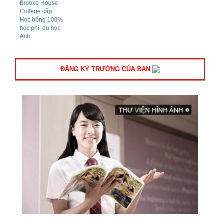
ĐĂNG KÝ TRƯỜNG CỦA BẠN