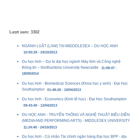
Lượt xem: 3302
NGÀNH LUẬT (LAW) TẠI MIDDDLESEX – DU HỌC ANH
10:50:29 - 24/10/2013
Du học Anh – Dự bị đại học ngành Máy tính và Công nghệ
thông tin – Northumbria University Newcastle
11:08:47 -
18/09/2014
Du học Anh - Biomedical Sciences (Khoa học y sinh) - Đại Học
Southampton
01:48:26 - 10/04/2013
Du học Anh - Economics (Kinh tế học) - Đại Học Southampton
09:43:40 - 12/04/2013
DU HỌC ANH - TRUYỀN THÔNG VÀ NGHỆ THUẬT BIỂU DIỄN
(MEDIA AND PERFORMING ARTS) - MIDDLESEX UNIVERSITY
11:24:40 - 24/10/2013
Du học Anh - Cử nhân Tài chính ngân hàng Đại học BPP - địa