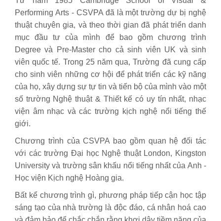
Từ năm 1985 Cambridge School of Visual &
Performing Arts - CSVPA đã là một trường dự bị nghệ
thuật chuyên gia, và theo thời gian đã phát triển danh
mục đầu tư của mình để bao gồm chương trình
Degree và Pre-Master cho cả sinh viên UK và sinh
viên quốc tế. Trong 25 năm qua, Trường đã cung cấp
cho sinh viên những cơ hội để phát triển các kỹ năng
của họ, xây dựng sự tự tin và tiến bộ của mình vào một
số trường Nghệ thuật & Thiết kế có uy tín nhất, nhạc
viện âm nhạc và các trường kịch nghệ nổi tiếng thế
giới.
Chương trình của CSVPA bao gồm quan hệ đối tác
với các trường Đại học Nghệ thuật London, Kingston
University và trường sân khấu nổi tiếng nhất của Anh -
Học viện Kịch nghệ Hoàng gia.
Bất kể chương trình gì, phương pháp tiếp cận học tập
sáng tạo của nhà trường là độc đáo, cá nhân hoá cao
và đảm bảo để chắc chắn rằng khơi dậy tiềm năng của