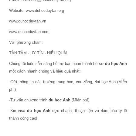
Website: www.duhocduytan.org
www.duhocduytan.vn
www.duhocduytan.com
Với phương châm:
TẬN TÂM - UY TÍN - HIỆU QUẢ!
Chúng tôi luôn sẵn sàng hỗ trợ bạn hoàn thành hồ sơ
du học Anh
một cách nhanh chóng và hiệu quả nhất:
-Gửi thông tin các trường trung học, cao đẳng, đại học Anh (Miễn
phí)
-Tư vấn chương trình
du học Anh
(Miễn phí)
-Xin visa
du học Anh
cực nhanh, thuận tiện và đảm bảo tỷ lệ
thành công cao!