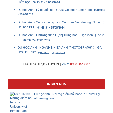
điểm học
08:23:31 - 22/09/2014
Du học Anh - Lý do để chọn CATS College Cambridge
09:07:43
- 23/05/2014
Du học Anh - Yêu cầu nhập học Cử nhân điều dưỡng (Nursing)
Đại học BPP
04:49:34 - 25/09/2014
Du học Anh - Chương trình Dự bị Trung học – Học viện Quốc tế
EF
04:36:05 - 28/11/2012
DU HỌC ANH - NGÀNH NHIẾP ẢNH (PHOTOGRAPHY) – ĐẠI
HỌC DERBY
05:19:10 - 08/11/2013
HỖ TRỢ TRỰC TUYẾN |
24/7:
0908 345 887
TIN MỚI NHẤT
Du học Anh - Những diểm nổi bật của University
of Birmingham