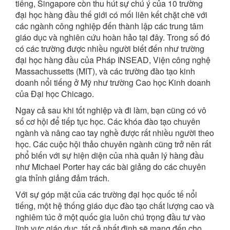
tiếng, Singapore còn thu hút sự chú ý của 10 trường
đại học hàng đầu thế giới có mối liên kết chặt chẽ với
các ngành công nghiệp đến thành lập các trung tâm
giáo dục và nghiên cứu hoàn hảo tại đây. Trong số đó
có các trường được nhiều người biết đến như trường
đại học hàng đầu của Pháp INSEAD, Viện công nghệ
Massachussetts (MIT), và các trường đào tạo kinh
doanh nổi tiếng ở Mỹ như trường Cao học Kinh doanh
của Đại học Chicago.
Ngay cả sau khi tốt nghiệp và đi làm, bạn cũng có vô
số cơ hội để tiếp tục học. Các khóa đào tạo chuyên
ngành và nâng cao tay nghề được rất nhiều người theo
học. Các cuộc hội thảo chuyên ngành cũng trở nên rất
phổ biến với sự hiện diện của nhà quản lý hàng đầu
như Michael Porter hay các bài giảng do các chuyên
gia thỉnh giảng đảm trách.
Với sự góp mặt của các trường đại học quốc tế nổi
tiếng, một hệ thống giáo dục đào tạo chất lượng cao và
nghiêm túc ở một quốc gia luôn chú trọng đầu tư vào
lĩnh vực giáo dục, tất cả nhất định sẽ mang đến cho