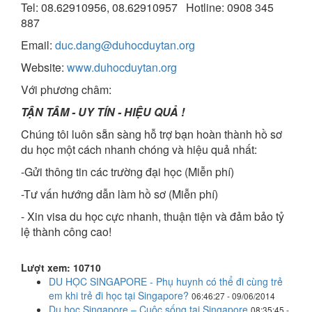
Tel: 08.62910956, 08.62910957 Hotline: 0908 345
887
Email:
duc.dang@duhocduytan.org
Website:
www.duhocduytan.org
Với phương châm:
TẬN TÂM - UY TÍN - HIỆU QUẢ !
Chúng tôi luôn sẵn sàng hỗ trợ bạn hoàn thành hồ sơ
du học một cách nhanh chóng và hiệu quả nhất:
-Gửi thông tin các trường đại học (Miễn phí)
-Tư vấn hướng dẫn làm hồ sơ (Miễn phí)
- Xin visa du học cực nhanh, thuận tiện và đảm bảo tỷ
lệ thành công cao!
Lượt xem: 10710
DU HỌC SINGAPORE - Phụ huynh có thể đi cùng trẻ
em khi trẻ đi học tại Singapore?
06:46:27 - 09/06/2014
Du học Singapore – Cuộc sống tại Singapore
08:35:45 -