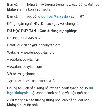
Bạn cần tìm thông tin về trường trung học, cao đẳng, đại học
Malaysia
mà bạn yêu thích?
Bạn cần tìm học bổng
du học Malaysia
cao nhất?
Đừng ngần ngại, Hãy liên lạc ngay với chúng tôi:
DU HỌC DUY TÂN – Con đường sự nghiệp!
Hotline: 0908 345 887
Email: duc.dang@duhocduytan.org
Website: www.duhocduytan.org
www.duhocduytan.vn
www.duhocduytan.com
Với phương châm:
TẬN TÂM - UY TÍN - HIỆU QUẢ!
Chúng tôi luôn sẵn sàng hỗ trợ bạn hoàn thành hồ sơ
du
học Malaysia
một cách nhanh chóng và hiệu quả nhất:
-Gửi thông tin các trường trung học, cao đẳng, đại học
Malaysia
(Miễn phí)