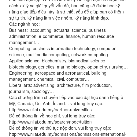
cách xử lý và giải quyết vấn đề, bạn cũng sẽ được học kỹ
năng giao tiếp điều này là sự thiết yếu để giúp bạn có thêm
sự tự tin, kỹ năng làm việc nhóm, kỹ năng lãnh đạo.
Các ngành học:
Business: accounting, actuarial science, business
administration, e-commerce, finance, human resource
management…
Computing: business information technology, computer
science, multimedia computing, network computing.
Applied science: biochemistry, biomedical science,
biotechnology, genetics, marine biology, optometry, nursing…
Engineering: aerospace and aeronautical, building
management, chemical, civil, computer…
Liberal arts: advertising, architecture, film production,
journalism, sociology…
Các chương trình chuyển tiếp vào các đại học danh tiếng ở
Mỹ, Canada, Úc, Anh, Ỉeland… vui lòng truy cập:
http://www.nilai.edu.my/partner-universities
Để có thông tin về học phí, vui lòng truy cập:
http://www.nilai.edu.my/search/node/tuition
Để có thông tin về thủ tục nộp đơn, vui lòng truy cập:
http://www.nilai.edu.my/admissions/admissions-international-