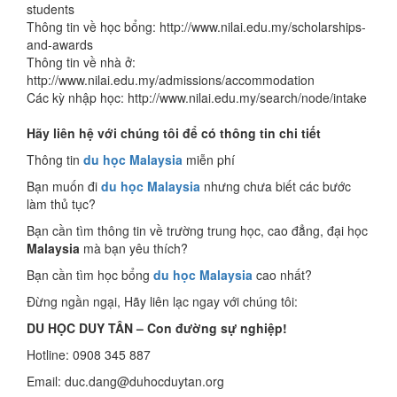
students
Thông tin về học bổng: http://www.nilai.edu.my/scholarships-
and-awards
Thông tin về nhà ở:
http://www.nilai.edu.my/admissions/accommodation
Các kỳ nhập học: http://www.nilai.edu.my/search/node/intake
Hãy liên hệ với chúng tôi để có thông tin chi tiết
Thông tin
du học Malaysia
miễn phí
Bạn muốn đi
du học Malaysia
nhưng chưa biết các bước
làm thủ tục?
Bạn cần tìm thông tin về trường trung học, cao đẳng, đại học
Malaysia
mà bạn yêu thích?
Bạn cần tìm học bổng
du học Malaysia
cao nhất?
Đừng ngần ngại, Hãy liên lạc ngay với chúng tôi:
DU HỌC DUY TÂN – Con đường sự nghiệp!
Hotline: 0908 345 887
Email: duc.dang@duhocduytan.org