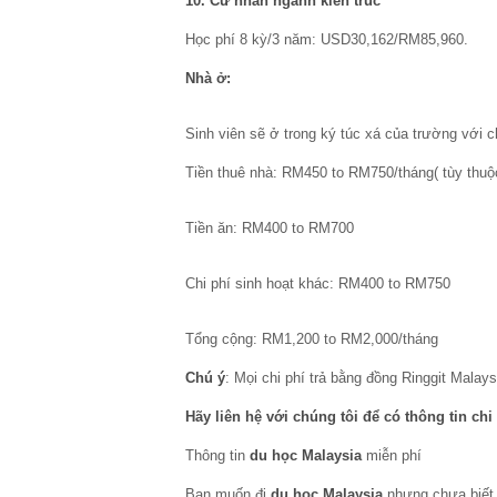
10. Cử nhân ngành kiến trúc
Học phí 8 kỳ/3 năm: USD30,162/RM85,960.
Nhà ở:
Sinh viên sẽ ở trong ký túc xá của trường với ch
Tiền thuê nhà: RM450 to RM750/tháng( tùy thuộ
Tiền ăn: RM400 to RM700
Chi phí sinh hoạt khác: RM400 to RM750
Tổng cộng: RM1,200 to RM2,000/tháng
Chú ý
: Mọi chi phí trả bằng đồng Ringgit Malay
Hãy liên hệ với chúng tôi để có thông tin chi 
Thông tin
du học Malaysia
miễn phí
Bạn muốn đi
du học Malaysia
nhưng chưa biết 