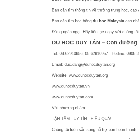
Bạn cần tìm thông tin về trường trung học, cao
Bạn cần tìm học bổng
du học Malaysia
cao nhấ
Đừng ngần ngại, Hãy liên lạc ngay với chúng tôi
DU HỌC DUY TÂN – Con đường 
Tel: 08.62910956, 08.62910957 Hotline: 0908 
Email: duc.dang@duhocduytan.org
Website: www.duhocduytan.org
www.duhocduytan.vn
www.duhocduytan.com
Với phương châm:
TẬN TÂM - UY TÍN - HIỆU QUẢ!
Chúng tôi luôn sẵn sàng hỗ trợ bạn hoàn thành