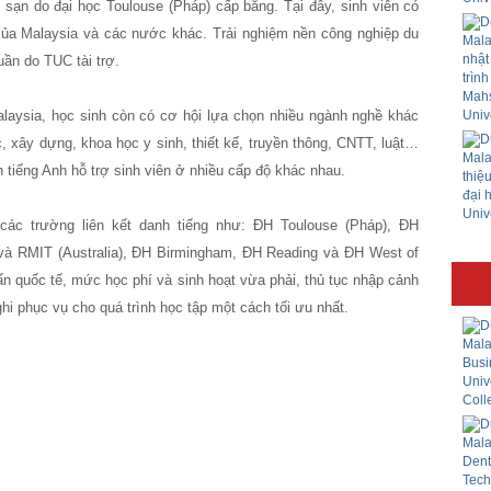
h sạn do đại học Toulouse (Pháp) cấp bằng. Tại đây, sinh viên có
 của Malaysia và các nước khác. Trải nghiệm nền công nghiệp du
uần do TUC tài trợ.
 Malaysia, học sinh còn có cơ hội lựa chọn nhiều ngành nghề khác
c, xây dựng, khoa học y sinh, thiết kế, truyền thông, CNTT, luật…
 tiếng Anh hỗ trợ sinh viên ở nhiều cấp độ khác nhau.
các trường liên kết danh tiếng như: ĐH Toulouse (Pháp), ĐH
và RMIT (Australia), ĐH Birmingham, ĐH Reading và ĐH West of
n quốc tế, mức học phí và sinh hoạt vừa phải, thủ tục nhập cảnh
ghi phục vụ cho quá trình học tập một cách tối ưu nhất.