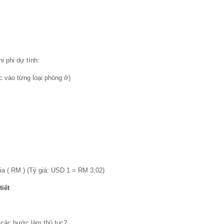
i phi dự tính:
c vào từng loại phòng ở)
sia ( RM ) (Tỷ giá: USD 1 = RM 3,02)
tiết
các bước làm thủ tục?