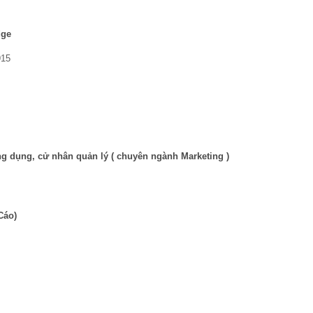
dge
915
ng dụng, cử nhân quản lý ( chuyên ngành Marketing )
Cáo)