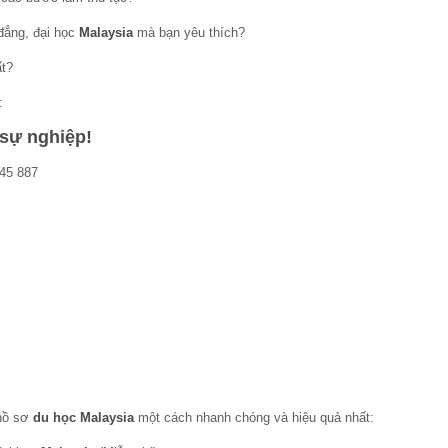
 đẳng, đại học
Malaysia
mà bạn yêu thích?
t?
:
sự nghiệp!
345 887
 hồ sơ
du học Malaysia
một cách nhanh chóng và hiệu quả nhất: