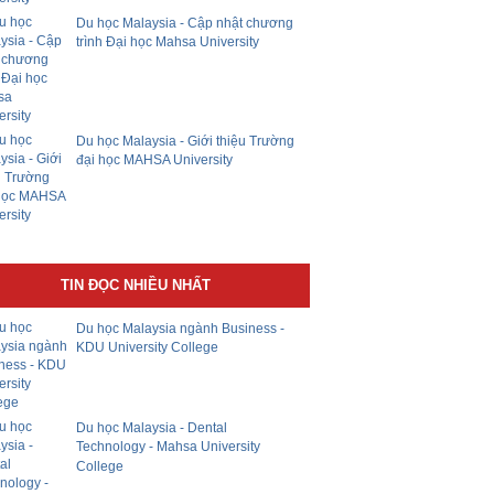
Du học Malaysia - Cập nhật chương
trình Đại học Mahsa University
Du học Malaysia - Giới thiệu Trường
đại học MAHSA University
TIN ĐỌC NHIỀU NHẤT
Du học Malaysia ngành Business -
KDU University College
Du học Malaysia - Dental
Technology - Mahsa University
College