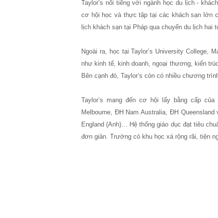
Taylor’s nổi tiếng với ngành học du lịch - khác
cơ hội học và thực tập tại các khách sạn lớn
lịch khách sạn tại Pháp qua chuyến du lịch hai t
Ngoài ra, học tại Taylor’s University College,
như kinh tế, kinh doanh, ngoại thương, kiến trú
Bên cạnh đó, Taylor’s còn có nhiều chương trình
Taylor’s mang đến cơ hội lấy bằng cấp của 
Melbourne, ĐH Nam Australia, ĐH Queensland 
England (Anh)… Hệ thống giáo dục đạt tiêu chuẩ
đơn giản. Trường có khu học xá rộng rãi, tiện n