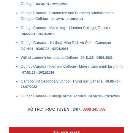
College
04:44:01 - 22/05/2018
Du học Canada - Commerce and Business Administration -
Douglas College
03:28:26 - 13/08/2013
Du học Canada - Marketing – Humber College, Toronto
06:26:01 - 25/01/2013
Du học Canada – Kỹ thuật viên Dịch vụ Ô tô – Camosun
College
03:07:24 - 02/01/2015
Wilfrid Laurier International College
04:11:25 - 08/06/2021
Du học Canada - Fleming College - Miễn chứng minh tài chính!
07:51:23 - 10/11/2016
Cariboo Hill Secondary School, Trung học Canada
09:05:48 -
28/07/2022
Du học Canada - College of the Rockies
06:56:38 - 02/11/2012
HỖ TRỢ TRỰC TUYẾN |
24/7:
0908 345 887