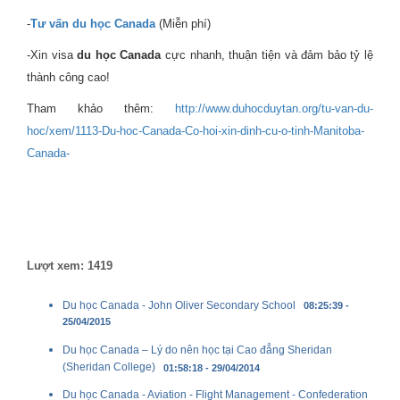
-
Tư vấn du học Canada
(Miễn phí)
-Xin visa
du học Canada
cực nhanh, thuận tiện và đảm bảo tỷ lệ
thành công cao!
Tham khảo thêm:
http://www.duhocduytan.org/tu-van-du-
hoc/xem/1113-Du-hoc-Canada-Co-hoi-xin-dinh-cu-o-tinh-Manitoba-
Canada-
Lượt xem: 1419
Du học Canada - John Oliver Secondary School
08:25:39 -
25/04/2015
Du học Canada – Lý do nên học tại Cao đẳng Sheridan
(Sheridan College)
01:58:18 - 29/04/2014
Du học Canada - Aviation - Flight Management - Confederation