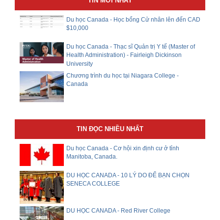
TIN MỚI NHẤT
Du học Canada - Học bổng Cử nhân lên đến CAD
$10,000
Du học Canada - Thạc sĩ Quản trị Y tế (Master of
Health Administration) - Fairleigh Dickinson
University
Chương trình du học tại Niagara College -
Canada
TIN ĐỌC NHIỀU NHẤT
Du học Canada - Cơ hội xin định cư ở tỉnh
Manitoba, Canada.
DU HỌC CANADA - 10 LÝ DO ĐỂ BẠN CHỌN
SENECA COLLEGE
DU HỌC CANADA - Red River College