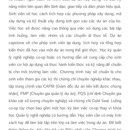
năng mềm liên quan đến lãnh đạo, giao tiếp và đàm phán hiệu quả.
Sinh viên sẽ học cách tích hợp các phương pháp xây dựng, mã
xây dựng và kỹ thuật xây dựng tinh gọn vào các dự án của họ.
Việc học sẽ được nâng cao thông qua việc sử dụng các bài tập
tình huống, làm việc nhóm và các chuyến đi thực tế. Dự án
capstone sẽ cho phép sinh viên áp dụng, tích hợp và tổng hợp
kiến ​​thức đã học vào một dự án trong thế giới thực. Học kỳ quản
lý nghề nghiệp co-op hoặc có hướng dẫn sẽ cung cấp cho sinh
viên cơ hội áp dụng và thực hành kiến ​​thức và kỹ năng để chuẩn
bị cho môi trường làm việc. Chương trình này sẽ chuẩn bị cho
sinh viên tham gia các kỳ thi chứng chỉ chuyên nghiệp khác nhau,
tập trung chính vào CAPM (Giám đốc dự án liên kết được chứng
nhận), PMP (Chuyên gia quản lý dự án), PQS (chỉ định Chuyên gia
khảo sát số lượng chuyên nghiệp) và chứng chỉ Gold Seal. Luồng
co-op tùy chọn bao gồm một học kỳ làm việc co-op thay vì khóa
học Quản lý nghề nghiệp có hướng dẫn. Học viên cần có máy tính
xách tay để làm bài tập trên lớp và làm việc trong dự án. Để biết
thêm thông tin, hãy liên hệ với Điều phối viên Chương trình tại