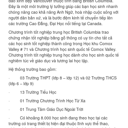
đảo xinh đẹp Vancouver thuộc tỉnh bang British Columbia.
Đây là một môi trường lý tưởng giúp các bạn học sinh nhanh
chóng nâng cao khả năng Anh Ngữ, hoà nhập cuộc sống với
người dân bản xứ, và là bước đệm kinh tế chuyển tiếp lên
các trường Cao Đẳng, Đại Học nổi tiếng tại Canada.
Chương trình tốt nghiệp trung học British Columbia trao
chứng nhận tốt nghiệp bằng gỗ thông có uy tín cho tất cả
các học sinh tốt nghiệp thành công trong Học khu Comox
Valley # 71 và Chương trình học sinh quốc tế Comox Valley.
Chương trình tốt nghiệp trung học dành cho học sinh quốc tế
nghiêm túc về giáo dục và tương lai học tập.
Hệ thống trường bao gồm:
· 03 Trường THPT (lớp 8 – lớp 12) và 02 Trường THCS
(lớp 6 – lớp 9)
· 13 Trường Tiểu Học
· 01 Trường Chương Trình Học Từ Xa
· 01 Trung Tâm Giáo Dục Ngoài Trời
· Có khoảng 8.000 học sinh đang theo học tại các
trường có trang thiết bị hiện đại thuộc lĩnh vực thể thao,