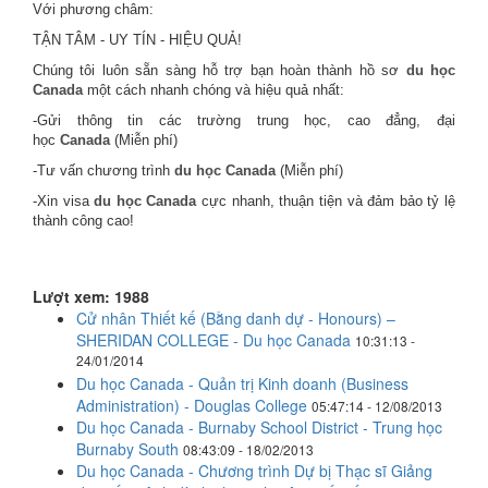
Với phương châm:
TẬN TÂM - UY TÍN - HIỆU QUẢ!
Chúng tôi luôn sẵn sàng hỗ trợ bạn hoàn thành hồ sơ
du học
Canada
một cách nhanh chóng và hiệu quả nhất:
-Gửi thông tin các trường trung học, cao đẳng, đại
học
Canada
(Miễn phí)
-Tư vấn chương trình
du học Canada
(Miễn phí)
-Xin visa
du học Canada
cực nhanh, thuận tiện và đảm bảo tỷ lệ
thành công cao!
Lượt xem: 1988
Cử nhân Thiết kế (Bằng danh dự - Honours) –
SHERIDAN COLLEGE - Du học Canada
10:31:13 -
24/01/2014
Du học Canada - Quản trị Kinh doanh (Business
Administration) - Douglas College
05:47:14 - 12/08/2013
Du học Canada - Burnaby School District - Trung học
Burnaby South
08:43:09 - 18/02/2013
Du học Canada - Chương trình Dự bị Thạc sĩ Giảng