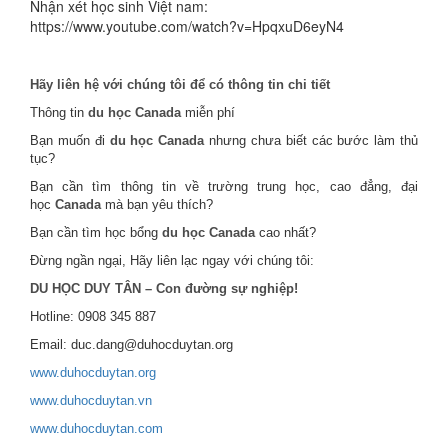
Nhận xét học sinh Việt nam:
https://www.youtube.com/watch?v=HpqxuD6eyN4
Hãy liên hệ với chúng tôi để có thông tin chi tiết
Thông tin
du học Canada
miễn phí
Bạn muốn đi
du học Canada
nhưng chưa biết các bước làm thủ
tục?
Bạn cần tìm thông tin về trường trung học, cao đẳng, đại
học
Canada
mà bạn yêu thích?
Bạn cần tìm học bổng
du học Canada
cao nhất?
Đừng ngần ngại, Hãy liên lạc ngay với chúng tôi:
DU HỌC DUY TÂN – Con đường sự nghiệp!
Hotline: 0908 345 887
Email: duc.dang@duhocduytan.org
www.duhocduytan.org
www.duhocduytan.vn
www.duhocduytan.com