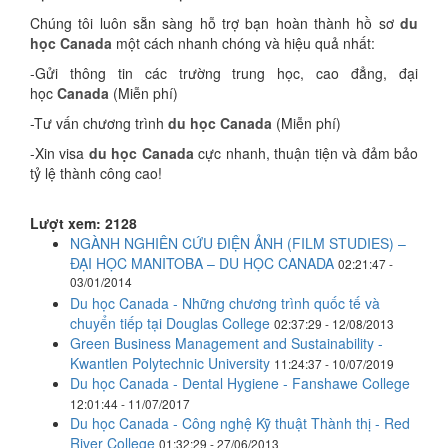
Chúng tôi luôn sẵn sàng hỗ trợ bạn hoàn thành hồ sơ
du
học Canada
một cách nhanh chóng và hiệu quả nhất:
-Gửi thông tin các trường trung học, cao đẳng, đại
học
Canada
(Miễn phí)
-Tư vấn chương trình
du học Canada
(Miễn phí)
-Xin visa
du học Canada
cực nhanh, thuận tiện và đảm bảo
tỷ lệ thành công cao!
Lượt xem: 2128
NGÀNH NGHIÊN CỨU ĐIỆN ẢNH (FILM STUDIES) –
ĐẠI HỌC MANITOBA – DU HỌC CANADA
02:21:47 -
03/01/2014
Du học Canada - Những chương trình quốc tế và
chuyển tiếp tại Douglas College
02:37:29 - 12/08/2013
Green Business Management and Sustainability -
Kwantlen Polytechnic University
11:24:37 - 10/07/2019
Du học Canada - Dental Hygiene - Fanshawe College
12:01:44 - 11/07/2017
Du học Canada - Công nghệ Kỹ thuật Thành thị - Red
River College
01:32:29 - 27/06/2013