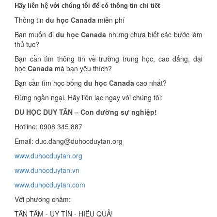
Hãy liên hệ với chúng tôi để có thông tin chi tiết
Thông tin
du học Canada
miễn phí
Bạn muốn đi
du học Canada
nhưng chưa biết các bước làm
thủ tục?
Bạn cần tìm thông tin về trường trung học, cao đẳng, đại
học
Canada
mà bạn yêu thích?
Bạn cần tìm học bổng
du học Canada
cao nhất?
Đừng ngần ngại, Hãy liên lạc ngay với chúng tôi:
DU HỌC DUY TÂN – Con đường sự nghiệp!
Hotline: 0908 345 887
Email: duc.dang@duhocduytan.org
www.duhocduytan.org
www.duhocduytan.vn
www.duhocduytan.com
Với phương châm:
TẬN TÂM - UY TÍN - HIỆU QUẢ!