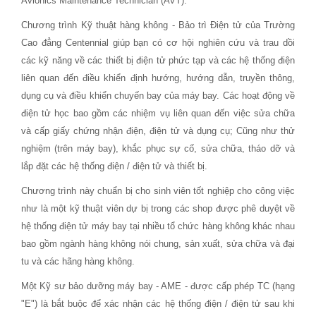
Avionics Maintenance Technician (AVT).
Chương trình Kỹ thuật hàng không - Bảo trì Điện tử của Trường
Cao đẳng Centennial giúp bạn có cơ hội nghiên cứu và trau dồi
các kỹ năng về các thiết bị điện tử phức tạp và các hệ thống điện
liên quan đến điều khiển định hướng, hướng dẫn, truyền thông,
dụng cụ và điều khiển chuyến bay của máy bay. Các hoạt động về
điện tử học bao gồm các nhiệm vụ liên quan đến việc sửa chữa
và cấp giấy chứng nhận điện, điện tử và dụng cụ; Cũng như thử
nghiệm (trên máy bay), khắc phục sự cố, sửa chữa, tháo dỡ và
lắp đặt các hệ thống điện / điện tử và thiết bị.
Chương trình này chuẩn bị cho sinh viên tốt nghiệp cho công việc
như là một kỹ thuật viên dự bị trong các shop được phê duyệt về
hệ thống điện tử máy bay tại nhiều tổ chức hàng không khác nhau
bao gồm ngành hàng không nói chung, sản xuất, sửa chữa và đại
tu và các hãng hàng không.
Một Kỹ sư bảo dưỡng máy bay - AME - được cấp phép TC (hạng
"E") là bắt buộc để xác nhận các hệ thống điện / điện tử sau khi