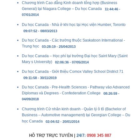
Chương trình Cao đẳng Kinh doanh tổng hợp (Business
General) tại Niagara College – Du học Canada
11:44:46 -
07/01/2014
Du học Canada - Nhà ở khi học tại Học viện Humber, Toronto
09:07:52 - 08/03/2013
Du học Canada - Các trường thuộc Saskatoon International -
Trung học
03:28:19 - 25/04/2013
Du học Canada – Học phí tại trường Đại học Saint Mary (Saint
Mary s University)
02:06:36 - 07/05/2014
Du học Canada - Giới thiệu Comox Valley School District 71
09:11:58 - 30/11/2019
Du học Canada - Pre-Health Sciences - Pathway vào Advanced
Diplomas và Degrees - Confederation College
08:26:59 -
04/09/2018
Chương trình Cử nhân kinh doanh - Quản lý ô tô (Bachelor of
Business – Automotive management) tại Georgian College – Du
học Canada
02:04:52 - 20/01/2014
HỖ TRỢ TRỰC TUYẾN |
24/7:
0908 345 887