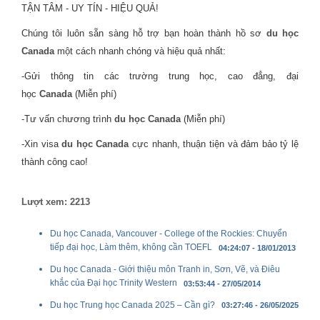
TẬN TÂM - UY TÍN - HIỆU QUẢ!
Chúng tôi luôn sẵn sàng hỗ trợ bạn hoàn thành hồ sơ
du học
Canada
một cách nhanh chóng và hiệu quả nhất:
-Gửi thông tin các trường trung học, cao đẳng, đại
học
Canada
(Miễn phí)
-Tư vấn chương trình
du học Canada
(Miễn phí)
-Xin visa
du học Canada
cực nhanh, thuận tiện và đảm bảo tỷ lệ
thành công cao!
Lượt xem: 2213
Du học Canada, Vancouver - College of the Rockies: Chuyển
tiếp đại học, Làm thêm, không cần TOEFL
04:24:07 - 18/01/2013
Du học Canada - Giới thiệu môn Tranh in, Sơn, Vẽ, và Điêu
khắc của Đại học Trinity Western
03:53:44 - 27/05/2014
Du học Trung học Canada 2025 – Cần gì?
03:27:46 - 26/05/2025