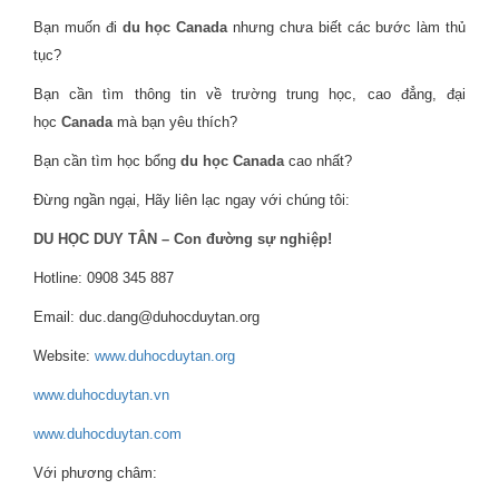
Bạn muốn đi
du học Canada
nhưng chưa biết các bước làm thủ
tục?
Bạn cần tìm thông tin về trường trung học, cao đẳng, đại
học
Canada
mà bạn yêu thích?
Bạn cần tìm học bổng
du học Canada
cao nhất?
Đừng ngần ngại, Hãy liên lạc ngay với chúng tôi:
DU HỌC DUY TÂN – Con đường sự nghiệp!
Hotline: 0908 345 887
Email: duc.dang@duhocduytan.org
Website:
www.duhocduytan.org
www.duhocduytan.vn
www.duhocduytan.com
Với phương châm: