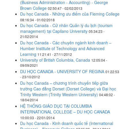
(Business Administration - Accounting) - George
Brown College
02:50:47 - 02/02/2013
Du học Canada - Những ưu điểm của Fleming College
08:16:34 - 01/02/2018
Du học Canada - Cử nhân Quản lý du lịch (tourism
management) tại Capilano University
05:34:23 -
21/02/2014
Du học Canada - Các chuyên ngành kinh doanh –
Humber Institute of Technology and Advanced
Learning
11:21:41 - 27/11/2012
University of British Columbia, Canada
12:05:04 -
09/09/2021
DU HỌC CANADA - UNIVERSITY OF REGINA
01:22:53
- 23/10/2012
Du học Canada – chương trình chuyển tiếp giữa
trường Cao đẳng Dorset (Dorset College) và Đại học
Trinity Western (Trinity Western University)
04:48:02 -
18/04/2014
HỆ THỐNG GIÁO DỤC TẠI COLUMBIA
INTERNATIONAL COLLEGE – DU HỌC CANADA
10:00:03 - 22/01/2014
Du học Canada - Kinh doanh quốc tế (International