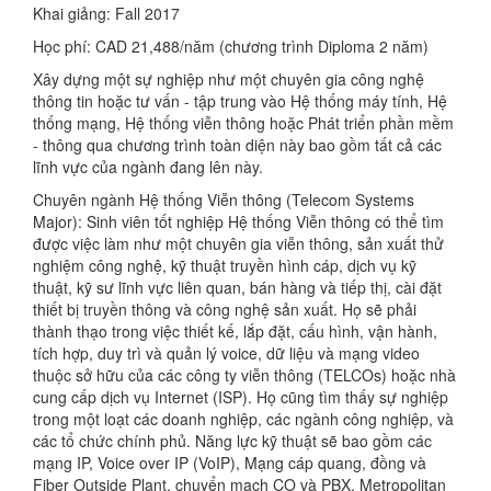
Khai giảng: Fall 2017
Học phí: CAD 21,488/năm (chương trình Diploma 2 năm)
Xây dựng một sự nghiệp như một chuyên gia công nghệ
thông tin hoặc tư vấn - tập trung vào Hệ thống máy tính, Hệ
thống mạng, Hệ thống viễn thông hoặc Phát triển phần mềm
- thông qua chương trình toàn diện này bao gồm tất cả các
lĩnh vực của ngành đang lên này.
Chuyên ngành Hệ thống Viễn thông (Telecom Systems
Major): Sinh viên tốt nghiệp Hệ thống Viễn thông có thể tìm
được việc làm như một chuyên gia viễn thông, sản xuất thử
nghiệm công nghệ, kỹ thuật truyền hình cáp, dịch vụ kỹ
thuật, kỹ sư lĩnh vực liên quan, bán hàng và tiếp thị, cài đặt
thiết bị truyền thông và công nghệ sản xuất. Họ sẽ phải
thành thạo trong việc thiết kế, lắp đặt, cấu hình, vận hành,
tích hợp, duy trì và quản lý voice, dữ liệu và mạng video
thuộc sở hữu của các công ty viễn thông (TELCOs) hoặc nhà
cung cấp dịch vụ Internet (ISP). Họ cũng tìm thấy sự nghiệp
trong một loạt các doanh nghiệp, các ngành công nghiệp, và
các tổ chức chính phủ. Năng lực kỹ thuật sẽ bao gồm các
mạng IP, Voice over IP (VoIP), Mạng cáp quang, đồng và
Fiber Outside Plant, chuyển mạch CO và PBX, Metropolitan