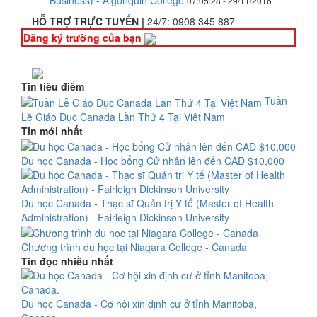
Business) - Algonquin College
07:05:28 - 29/11/2016
HỖ TRỢ TRỰC TUYẾN |
24/7:
0908 345 887
Đăng ký trường của bạn
Tin tiêu điểm
Tuần
Lễ Giáo Dục Canada Lần Thứ 4 Tại Việt Nam
Tin mới nhất
Du học Canada - Học bổng Cử nhân lên đến CAD $10,000
Du học Canada - Thạc sĩ Quản trị Y tế (Master of Health
Administration) - Fairleigh Dickinson University
Chương trình du học tại Niagara College - Canada
Tin đọc nhiều nhất
Du học Canada - Cơ hội xin định cư ở tỉnh Manitoba,