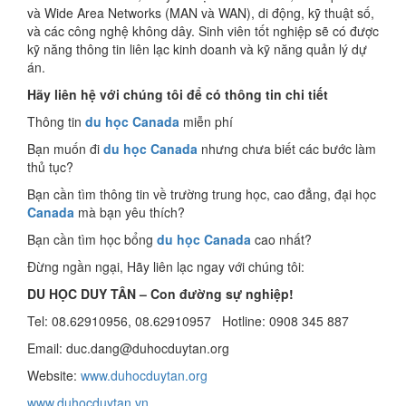
và Wide Area Networks (MAN và WAN), di động, kỹ thuật số,
và các công nghệ không dây. Sinh viên tốt nghiệp sẽ có được
kỹ năng thông tin liên lạc kinh doanh và kỹ năng quản lý dự
án.
Hãy liên hệ với chúng tôi để có thông tin chi tiết
Thông tin
du học Canada
miễn phí
Bạn muốn đi
du học Canada
nhưng chưa biết các bước làm
thủ tục?
Bạn cần tìm thông tin về trường trung học, cao đẳng, đại học
Canada
mà bạn yêu thích?
Bạn cần tìm học bổng
du học Canada
cao nhất?
Đừng ngần ngại, Hãy liên lạc ngay với chúng tôi:
DU HỌC DUY TÂN – Con đường sự nghiệp!
Tel: 08.62910956, 08.62910957 Hotline: 0908 345 887
Email: duc.dang@duhocduytan.org
Website:
www.duhocduytan.org
www.duhocduytan.vn