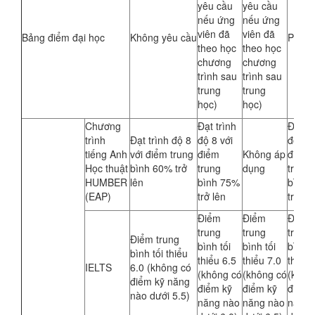
yêu cầu
yêu cầu
nếu ứng
nếu ứng
viên đã
viên đã
Bảng điểm đại học
Không yêu cầu
P
theo học
theo học
chương
chương
trình sau
trình sau
trung
trung
học)
học)
Chương
Đạt trình
Đạt tr
trình
Đạt trình độ 8
độ 8 với
độ 8 v
tiếng Anh
với điểm trung
điểm
Không áp
điểm
Học thuật
bình 60% trở
trung
dụng
trung
HUMBER
lên
bình 75%
bình 
(EAP)
trở lên
trở lê
Điểm
Điểm
Điểm
trung
trung
trung
Điểm trung
bình tối
bình tối
bình t
bình tối thiểu
thiểu 6.5
thiểu 7.0
thiểu 
IELTS
6.0 (không có
(không có
(không có
(khôn
điểm kỹ năng
điểm kỹ
điểm kỹ
điểm 
nào dưới 5.5)
năng nào
năng nào
năng 