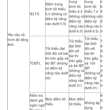
trung
trung
trung
Điểm trung
bình tối
bình tối
bình t
bình tối thiểu
thiểu 6.5
thiểu 7.0
thiểu 
IELTS
6.0 (không có
(không có
(không có
(khôn
điểm kỹ năng
điểm kỹ
điểm kỹ
điểm 
nào dưới 5.5)
năng nào
năng nào
năng 
dưới 6.0)
dưới 6.5)
dưới 6
Yêu cầu về
Tối thiểu
trình độ tiếng
Tối thiểu
Tối th
đạt 600
Anh
đạt 560
đạt 5
Tối thiểu đạt
đối với
đối với
đối vớ
550 đối với bài
bài thi
bài thi
bài thi
thi trên giấy và
trên giấy
trên giấy
trên g
TOEFL
80 IBT (không
và 100
và 84 IBT
và 88
có điểm kỹ
IBT
(không có
(khôn
năng nào dưới
(không có
điểm kỹ
điểm 
20)
điểm kỹ
năng nào
năng 
năng nào
dưới 21)
dưới 
dưới 21)
Kiểm tra
Mức 
Mức điểm tối
Mức điểm
đánh giá
tối thi
Không áp
thiểu
tối thiểu
ngôn ngữ
dụng
60-64