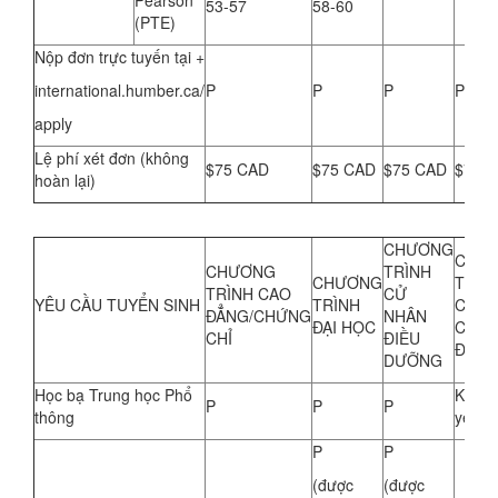
Pearson
53-57
58-60
(PTE)
Nộp đơn trực tuyến tại +
international.humber.ca/
P
P
P
P
apply
Lệ phí xét đơn (không
$75 CAD
$75 CAD
$75 CAD
$75 
hoàn lại)
CHƯƠNG
CHƯ
CHƯƠNG
TRÌNH
CHƯƠNG
TRÌN
TRÌNH CAO
CỬ
YÊU CẦU TUYỂN SINH
TRÌNH
CHỨ
ĐẲNG/CHỨNG
NHÂN
ĐẠI HỌC
CHỈ 
CHỈ
ĐIỀU
ĐẠI 
DƯỠNG
Học bạ Trung học Phổ
Khôn
P
P
P
thông
yêu c
P
P
(được
(được