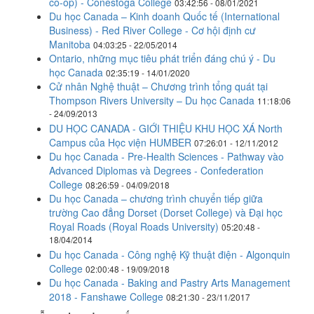
co-op) - Conestoga College
03:42:56 - 08/01/2021
Du học Canada – Kinh doanh Quốc tế (International
Business) - Red River College - Cơ hội định cư
Manitoba
04:03:25 - 22/05/2014
Ontario, những mục tiêu phát triển đáng chú ý - Du
học Canada
02:35:19 - 14/01/2020
Cử nhân Nghệ thuật – Chương trình tổng quát tại
Thompson Rivers University – Du học Canada
11:18:06
- 24/09/2013
DU HỌC CANADA - GIỚI THIỆU KHU HỌC XÁ North
Campus của Học viện HUMBER
07:26:01 - 12/11/2012
Du học Canada - Pre-Health Sciences - Pathway vào
Advanced Diplomas và Degrees - Confederation
College
08:26:59 - 04/09/2018
Du học Canada – chương trình chuyển tiếp giữa
trường Cao đẳng Dorset (Dorset College) và Đại học
Royal Roads (Royal Roads University)
05:20:48 -
18/04/2014
Du học Canada - Công nghệ Kỹ thuật điện - Algonquin
College
02:00:48 - 19/09/2018
Du học Canada - Baking and Pastry Arts Management
2018 - Fanshawe College
08:21:30 - 23/11/2017