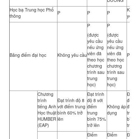
DƯỠNG
Học bạ Trung học Phổ
Khôn
P
P
P
thông
yêu c
P
P
(được
(được
yêu cầu
yêu cầu
nếu ứng
nếu ứng
viên đã
viên đã
Bảng điểm đại học
Không yêu cầu
P
theo học
theo học
chương
chương
trình sau
trình sau
trung
trung
học)
học)
Chương
Đạt trình
Đạt tr
trình
Đạt trình độ 8
độ 8 với
độ 8 v
tiếng Anh
với điểm trung
điểm
Không áp
điểm
Học thuật
bình 60% trở
trung
dụng
trung
HUMBER
lên
bình 75%
bình 
(EAP)
trở lên
trở lê
Điểm
Điểm
Điểm