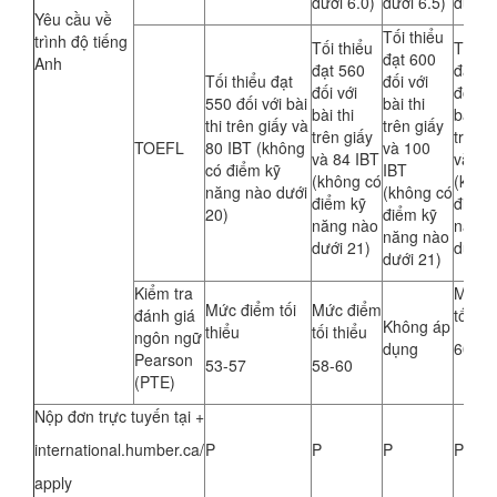
dưới 6.0)
dưới 6.5)
dưới 6
Yêu cầu về
Tối thiểu
trình độ tiếng
Tối thiểu
Tối th
đạt 600
Anh
đạt 560
đạt 5
Tối thiểu đạt
đối với
đối với
đối vớ
550 đối với bài
bài thi
bài thi
bài thi
thi trên giấy và
trên giấy
trên giấy
trên g
TOEFL
80 IBT (không
và 100
và 84 IBT
và 88
có điểm kỹ
IBT
(không có
(khôn
năng nào dưới
(không có
điểm kỹ
điểm 
20)
điểm kỹ
năng nào
năng 
năng nào
dưới 21)
dưới 
dưới 21)
Kiểm tra
Mức 
Mức điểm tối
Mức điểm
đánh giá
tối thi
Không áp
thiểu
tối thiểu
ngôn ngữ
dụng
60-64
Pearson
53-57
58-60
(PTE)
Nộp đơn trực tuyến tại +
international.humber.ca/
P
P
P
P
apply