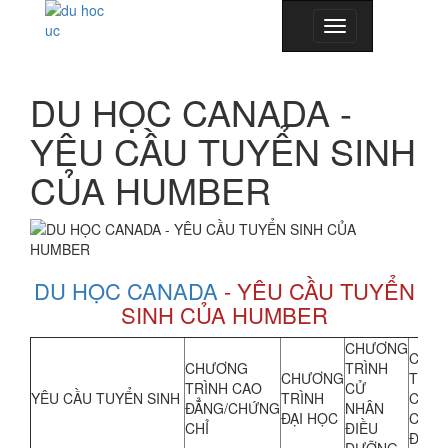
Toggle
navigation
DU HỌC CANADA -
YÊU CẦU TUYỂN SINH
CỦA HUMBER
DU HỌC CANADA
- YÊU CẦU TUYỂN
SINH CỦA HUMBER
CHƯƠNG
CHƯ
CHƯƠNG
TRÌNH
CHƯƠNG
TRÌN
TRÌNH CAO
CỬ
YÊU CẦU TUYỂN SINH
TRÌNH
CHỨ
ĐẲNG/CHỨNG
NHÂN
ĐẠI HỌC
CHỈ 
CHỈ
ĐIỀU
ĐẠI 