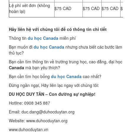
Lệ phí xét đơn (không
$75 CAD
$75 CAD
$75 CAD
$75 
hoàn lại)
Hãy liên hệ với chúng tôi để có thông tin chi tiết
Thông tin
du học Canada
miễn phí
Bạn muốn đi
du học Canada
nhưng chưa biết các bước làm
thủ tục?
Bạn cần tìm thông tin về trường trung học, cao đẳng, đại học
Canada
mà bạn yêu thích?
Bạn cần tìm học bổng
du học Canada
cao nhất?
Đừng ngần ngại, Hãy liên lạc ngay với chúng tôi:
DU HỌC DUY TÂN – Con đường sự nghiệp!
Hotline: 0908 345 887
Email: duc.dang@duhocduytan.org
Website: www.duhocduytan.org
www.duhocduytan.vn