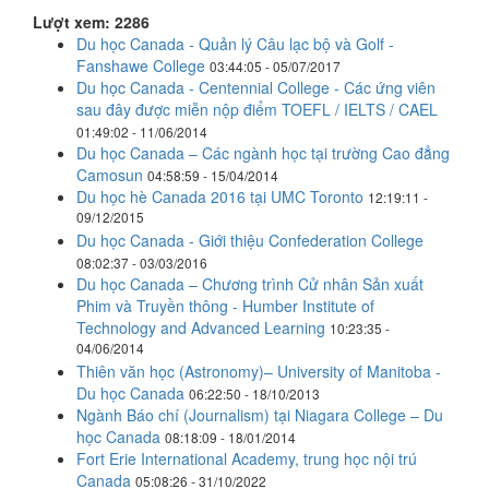
Lượt xem: 2286
Du học Canada - Quản lý Câu lạc bộ và Golf -
Fanshawe College
03:44:05 - 05/07/2017
Du học Canada - Centennial College - Các ứng viên
sau đây được miễn nộp điểm TOEFL / IELTS / CAEL
01:49:02 - 11/06/2014
Du học Canada – Các ngành học tại trường Cao đẳng
Camosun
04:58:59 - 15/04/2014
Du học hè Canada 2016 tại UMC Toronto
12:19:11 -
09/12/2015
Du học Canada - Giới thiệu Confederation College
08:02:37 - 03/03/2016
Du học Canada – Chương trình Cử nhân Sản xuất
Phim và Truyền thông - Humber Institute of
Technology and Advanced Learning
10:23:35 -
04/06/2014
Thiên văn học (Astronomy)– University of Manitoba -
Du học Canada
06:22:50 - 18/10/2013
Ngành Báo chí (Journalism) tại Niagara College – Du
học Canada
08:18:09 - 18/01/2014
Fort Erie International Academy, trung học nội trú
Canada
05:08:26 - 31/10/2022