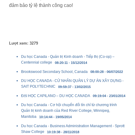
đảm bảo tỷ lệ thành công cao!
Lượt xem: 3279
Du học Canada - Quản trị Kinh doanh - Tiếp thị (Co-op) –
Centennial college
08:20:11 - 15/12/2014
Brookswood Secondary School, Canada
08:00:28 - 06/07/2022
DU HỌC CANADA - CỬ NHÂN QUẢN LÝ DỰ ÁN XÂY DỰNG -
SAIT POLYTECHNIC
09:59:37 - 13/02/2015
ĐẠI HỌC CAPILANO – DU HỌC CANADA
09:19:04 - 23/01/2014
Du học Canada - Cơ hội chuyển đổi tín chỉ từ chương trình
Quản trị kinh doanh của Red River College, Winnipeg,
Manitoba
10:14:44 - 19/05/2014
Du học Canada - Business Administration Management - Sprott
Shaw College
10:19:38 - 28/11/2018