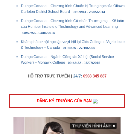
Du học Canada – Chương trình Chuẩn bị Trung học của Ottawa
Carleton District School Board
07:59:03 - 28/05/2014
Du học Canada – Chương trình Cử nhân Thương mại - Kế toán
của Humber Institute of Technology and Advanced Learning
08:57:55 - 04/06/2014
Khám phá cơ hội học tập vượt trội tại Olds College of Agriculture
& Technology – Canada
01:55:25 - 27/10/2025
Du học Canada – Ngành Công tác Xã hội (Social Service
Worker) – Mohawk College
09:43:32 - 15/07/2015
HỖ TRỢ TRỰC TUYẾN |
24/7:
0908 345 887
ĐĂNG KÝ TRƯỜNG CỦA BẠN