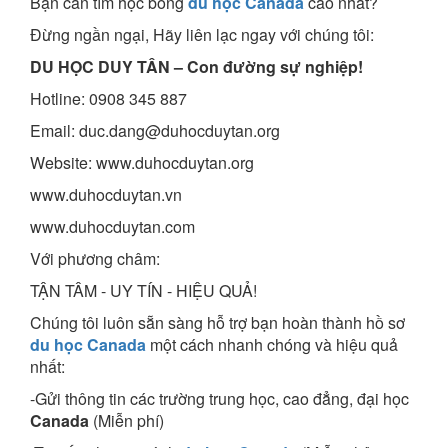
Bạn cần tìm học bổng
du học Canada
cao nhất?
Đừng ngần ngại, Hãy liên lạc ngay với chúng tôi:
DU HỌC DUY TÂN – Con đường sự nghiệp!
Hotline: 0908 345 887
Email: duc.dang@duhocduytan.org
Website: www.duhocduytan.org
www.duhocduytan.vn
www.duhocduytan.com
Với phương châm:
TẬN TÂM - UY TÍN - HIỆU QUẢ!
Chúng tôi luôn sẵn sàng hỗ trợ bạn hoàn thành hồ sơ
du học Canada
một cách nhanh chóng và hiệu quả
nhất:
-Gửi thông tin các trường trung học, cao đẳng, đại học
Canada
(Miễn phí)