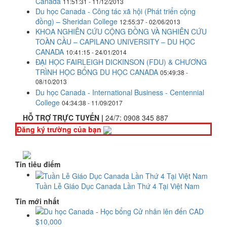
Canada
11:51:31 - 11/12/2013
Du học Canada - Công tác xã hội (Phát triển cộng
đồng) – Sheridan College
12:55:37 - 02/06/2013
KHOA NGHIÊN CỨU CỘNG ĐỒNG VÀ NGHIÊN CỨU
TOÀN CẦU – CAPILANO UNIVERSITY – DU HỌC
CANADA
10:41:15 - 24/01/2014
ĐẠI HỌC FAIRLEIGH DICKINSON (FDU) & CHƯƠNG
TRÌNH HỌC BỔNG DU HỌC CANADA
05:49:38 -
08/10/2013
Du học Canada - International Business - Centennial
College
04:34:38 - 11/09/2017
HỖ TRỢ TRỰC TUYẾN |
24/7:
0908 345 887
Đăng ký trường của bạn
Tin tiêu điểm
Tuần Lễ Giáo Dục Canada Lần Thứ 4 Tại Việt Nam
Tin mới nhất