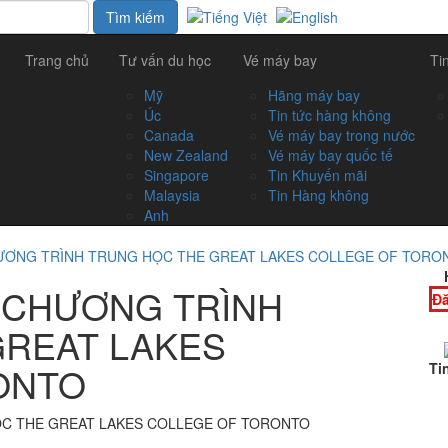
Trang chủ
Tư vấn du học
Vé máy bay
Ti
Mỹ
Hãng máy bay
Úc
Tin tức hàng không
Canada
Vé máy bay trong nước
New Zealand
Vé máy bay quốc tế
Singapore
Tin Khuyến mãi
Malaysia
Tin Hàng không
Anh
HƯƠNG TRÌNH TRUNG HỌC THE GREAT LAKES COLLEGE OF TORO
 CHƯƠNG TRÌNH
Đă
GREAT LAKES
ONTO
Ti