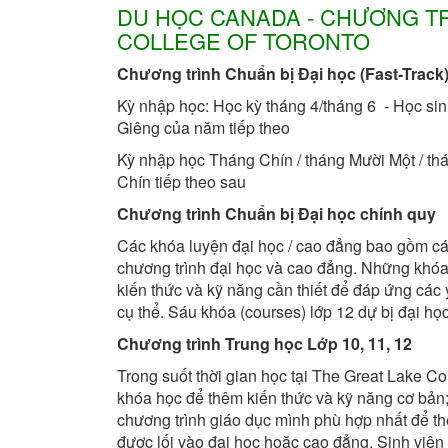
DU HỌC CANADA
- CHƯƠNG T
COLLEGE OF TORONTO
Chương trình Chuẩn bị Đại học (Fast-Track
Kỳ nhập học: Học kỳ tháng 4/tháng 6 - Học sin
Giêng của năm tiếp theo
Kỳ nhập học Tháng Chín / tháng Mười Một / thá
Chín tiếp theo sau
Chương trình Chuẩn bị Đại học chính quy
Các khóa luyện đại học / cao đẳng bao gồm cá
chương trình đại học và cao đẳng. Những khóa 
kiến ​​thức và kỹ năng cần thiết để đáp ứng cá
cụ thể. Sáu khóa (courses) lớp 12 dự bị đại h
Chương trình Trung học Lớp 10, 11, 12
Trong suốt thời gian học tại The Great Lake Co
khóa học để thêm kiến ​​thức và kỹ năng cơ bả
chương trình giáo dục mình phù hợp nhất để the
được lối vào đại học hoặc cao đẳng. Sinh viê