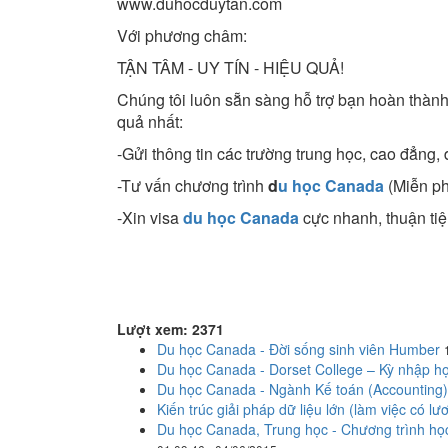
www.duhocduytan.com
Với phương châm:
TẬN TÂM - UY TÍN - HIỆU QUẢ!
Chúng tôi luôn sẵn sàng hỗ trợ bạn hoàn thàn
quả nhất:
-Gửi thông tin các trường trung học, cao đẳng,
-Tư vấn chương trình
d
u học Canada
(Miễn ph
-Xin visa
du học Canada
cực nhanh, thuận tiệ
Lượt xem: 2371
Du học Canada - Đời sống sinh viên Humber
Du học Canada - Dorset College – Kỳ nhập h
Du học Canada - Ngành Kế toán (Accounting) 
Kiến trúc giải pháp dữ liệu lớn (làm việc có
Du học Canada, Trung học - Chương trình học 