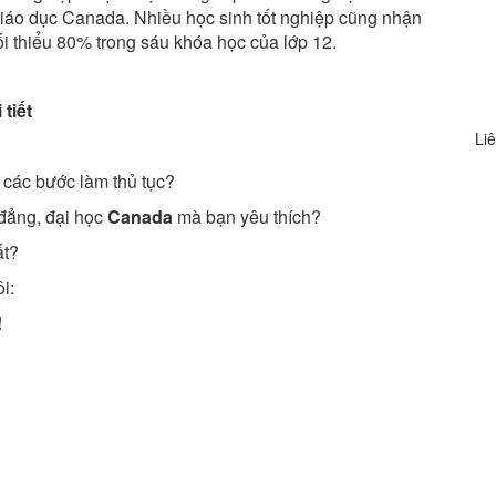
iáo dục Canada. Nhiều học sinh tốt nghiệp cũng nhận
tối thiểu 80% trong sáu khóa học của lớp 12.
 tiết
Liê
các bước làm thủ tục?
 đẳng, đại học
Canada
mà bạn yêu thích?
ất?
i:
!