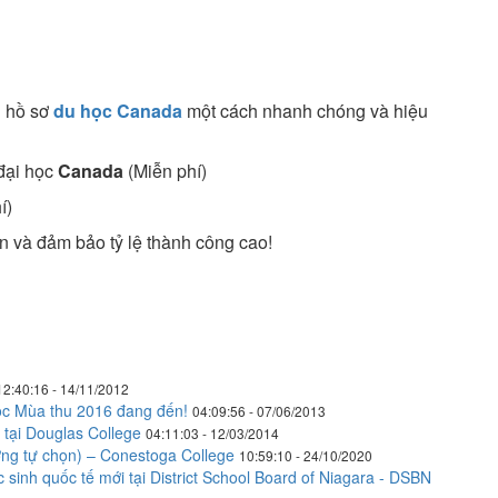
h hồ sơ
du học Canada
một cách nhanh chóng và hiệu
 đại học
Canada
(Miễn phí)
í)
n và đảm bảo tỷ lệ thành công cao!
12:40:16 - 14/11/2012
ọc Mùa thu 2016 đang đến!
04:09:56 - 07/06/2013
tại Douglas College
04:11:03 - 12/03/2014
 lương tự chọn) – Conestoga College
10:59:10 - 24/10/2020
sinh quốc tế mới tại District School Board of Niagara - DSBN