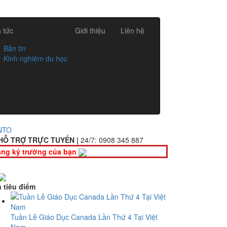
n tức
Giới thiệu
Liên hệ
Bản tin
Kinh nghiệm du học
NTO
HỖ TRỢ TRỰC TUYẾN |
24/7:
0908 345 887
ng ký trường của bạn
n tiêu điểm
Tuần Lễ Giáo Dục Canada Lần Thứ 4 Tại Việt