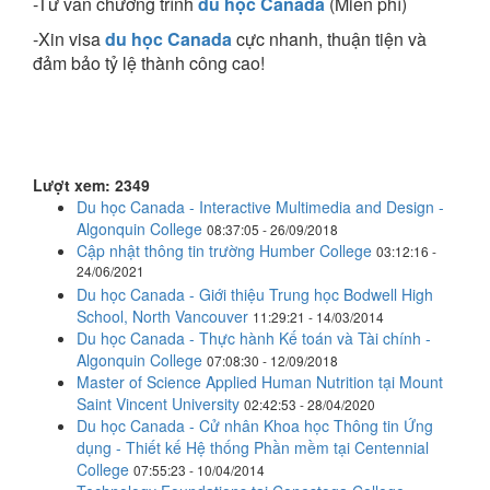
-Tư vấn chương trình
du học Canada
(Miễn phí)
-Xin visa
du học Canada
cực nhanh, thuận tiện và
đảm bảo tỷ lệ thành công cao!
Lượt xem: 2349
Du học Canada - Interactive Multimedia and Design -
Algonquin College
08:37:05 - 26/09/2018
Cập nhật thông tin trường Humber College
03:12:16 -
24/06/2021
Du học Canada - Giới thiệu Trung học Bodwell High
School, North Vancouver
11:29:21 - 14/03/2014
Du học Canada - Thực hành Kế toán và Tài chính -
Algonquin College
07:08:30 - 12/09/2018
Master of Science Applied Human Nutrition tại Mount
Saint Vincent University
02:42:53 - 28/04/2020
Du học Canada - Cử nhân Khoa học Thông tin Ứng
dụng - Thiết kế Hệ thống Phần mềm tại Centennial
College
07:55:23 - 10/04/2014