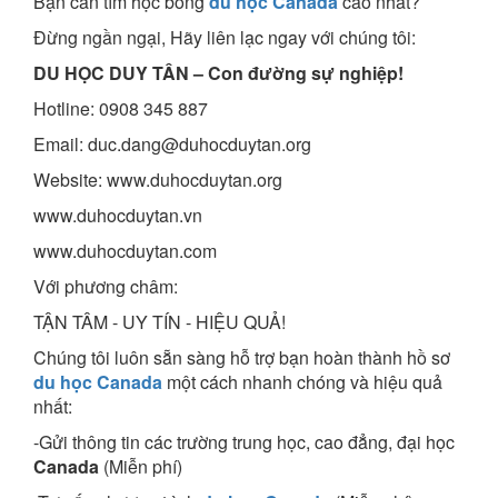
Bạn cần tìm học bổng
du học Canada
cao nhất?
Đừng ngần ngại, Hãy liên lạc ngay với chúng tôi:
DU HỌC DUY TÂN – Con đường sự nghiệp!
Hotline: 0908 345 887
Email: duc.dang@duhocduytan.org
Website: www.duhocduytan.org
www.duhocduytan.vn
www.duhocduytan.com
Với phương châm:
TẬN TÂM - UY TÍN - HIỆU QUẢ!
Chúng tôi luôn sẵn sàng hỗ trợ bạn hoàn thành hồ sơ
du học Canada
một cách nhanh chóng và hiệu quả
nhất:
-Gửi thông tin các trường trung học, cao đẳng, đại học
Canada
(Miễn phí)