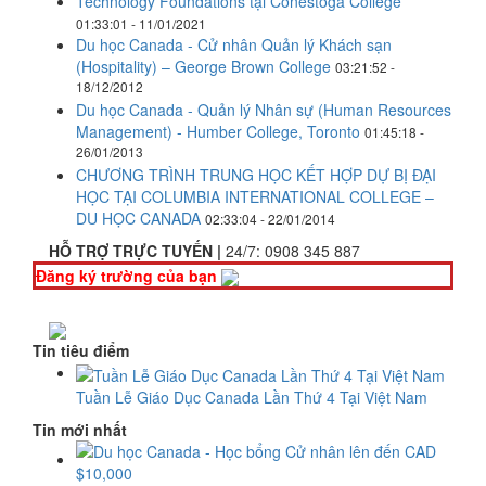
Technology Foundations tại Conestoga College
01:33:01 - 11/01/2021
Du học Canada - Cử nhân Quản lý Khách sạn
(Hospitality) – George Brown College
03:21:52 -
18/12/2012
Du học Canada - Quản lý Nhân sự (Human Resources
Management) - Humber College, Toronto
01:45:18 -
26/01/2013
CHƯƠNG TRÌNH TRUNG HỌC KẾT HỢP DỰ BỊ ĐẠI
HỌC TẠI COLUMBIA INTERNATIONAL COLLEGE –
DU HỌC CANADA
02:33:04 - 22/01/2014
HỖ TRỢ TRỰC TUYẾN |
24/7:
0908 345 887
Đăng ký trường của bạn
Tin tiêu điểm
Tuần Lễ Giáo Dục Canada Lần Thứ 4 Tại Việt Nam
Tin mới nhất