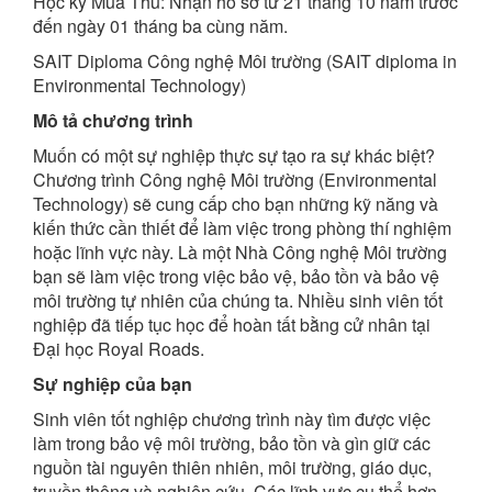
Học kỳ Mùa Thu: Nhận hồ sơ từ 21 tháng 10 năm trước
đến ngày 01 tháng ba cùng năm.
SAIT Diploma Công nghệ Môi trường (SAIT diploma in
Environmental Technology)
Mô tả chương trình
Muốn có một sự nghiệp thực sự tạo ra sự khác biệt?
Chương trình Công nghệ Môi trường (Environmental
Technology) sẽ cung cấp cho bạn những kỹ năng và
kiến ​​thức cần thiết để làm việc trong phòng thí nghiệm
hoặc lĩnh vực này. Là một Nhà Công nghệ Môi trường
bạn sẽ làm việc trong việc bảo vệ, bảo tồn và bảo vệ
môi trường tự nhiên của chúng ta. Nhiều sinh viên tốt
nghiệp đã tiếp tục học để hoàn tất bằng cử nhân tại
Đại học Royal Roads.
Sự nghiệp của bạn
Sinh viên tốt nghiệp chương trình này tìm được việc
làm trong bảo vệ môi trường, bảo tồn và gìn giữ các
nguồn tài nguyên thiên nhiên, môi trường, giáo dục,
truyền thông và nghiên cứu. Các lĩnh vực cụ thể hơn