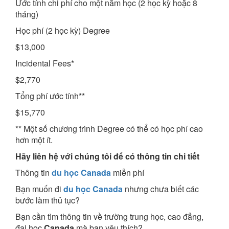
Ước tính chi phí cho một năm học (2 học kỳ hoặc 8
tháng)
Học phí (2 học kỳ) Degree
$13,000
Incidental Fees*
$2,770
Tổng phí ước tính**
$15,770
** Một số chương trình Degree có thể có học phí cao
hơn một ít.
Hãy liên hệ với chúng tôi để có thông tin chi tiết
Thông tin
du học Canada
miễn phí
Bạn muốn đi
du học Canada
nhưng chưa biết các
bước làm thủ tục?
Bạn cần tìm thông tin về trường trung học, cao đẳng,
đại học
Canada
mà bạn yêu thích?