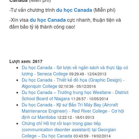
-Tư vấn chương trình
du học Canada
(Miễn phí)
-Xin visa
du học Canada
cực nhanh, thuận tiện và
đảm bảo tỷ lệ thành công cao!
Lượt xem: 2617
Du học Canada - Sơ lược về ngân sách và thực tập có
lương - Seneca College
09:29:49 - 12/04/2013
Du học Canada - Thiết kế đồ họa (Graphic Design) -
Algonquin College
02:10:36 - 05/12/2016
Du học Canada – Trường trung học Westlane - District
School Board of Niagara
11:26:57 - 10/05/2014
Du học Canada - Kỹ sư Bảo Trì Máy Bay (Aircraft
Maintenance Engineer) - Red River College - Cơ hội
định cư Manitoba
12:22:12 - 16/01/2013
Chứng chỉ Hỗ trợ rối loạn trong giao tiếp
(communication disorder assistant) tại Georgian
College – Du học Canada
03:43:59 - 19/02/2014