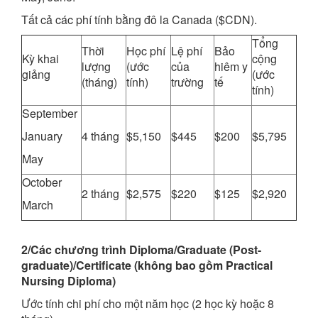
Tất cả các phí tính bằng đô la Canada ($CDN).
Tổng
Thời
Học phí
Lệ phí
Bảo
Kỳ khai
cộng
lượng
(ước
của
hiêm y
giảng
(ước
(tháng)
tính)
trường
tế
tính)
September
January
4 tháng
$5,150
$445
$200
$5,795
May
October
2 tháng
$2,575
$220
$125
$2,920
March
2/Các chương trình Diploma/Graduate (Post-
graduate)/Certificate (không bao gồm Practical
Nursing Diploma)
Ước tính chi phí cho một năm học (2 học kỳ hoặc 8