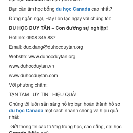
Bạn cần tìm học bổng
du học Canada
cao nhất?
Đừng ngần ngại, Hãy liên lạc ngay với chúng tôi:
DU HỌC DUY TÂN – Con đường sự nghiệp!
Hotline: 0908 345 887
Email: duc.dang@duhocduytan.org
Website: www.duhocduytan.org
www.duhocduytan.vn
www.duhocduytan.com
Với phương châm:
TẬN TÂM - UY TÍN - HIỆU QUẢ!
Chúng tôi luôn sẵn sàng hỗ trợ bạn hoàn thành hồ sơ
du học Canada
một cách nhanh chóng và hiệu quả
nhất:
-Gửi thông tin các trường trung học, cao đẳng, đại học
Canada
(Miễn phí)