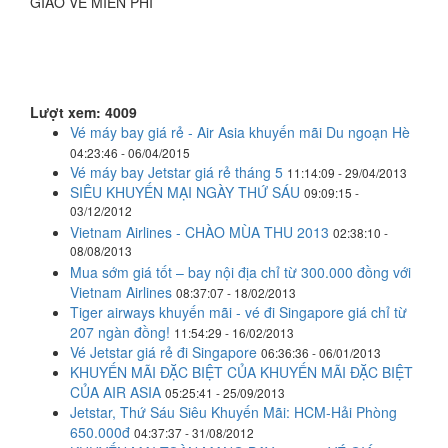
GIAO VÉ MIỄN PHÍ
Lượt xem: 4009
Vé máy bay giá rẻ - Air Asia khuyến mãi Du ngoạn Hè
04:23:46 - 06/04/2015
Vé máy bay Jetstar giá rẻ tháng 5
11:14:09 - 29/04/2013
SIÊU KHUYẾN MẠI NGÀY THỨ SÁU
09:09:15 -
03/12/2012
Vietnam Airlines - CHÀO MÙA THU 2013
02:38:10 -
08/08/2013
Mua sớm giá tốt – bay nội địa chỉ từ 300.000 đồng với
Vietnam Airlines
08:37:07 - 18/02/2013
Tiger airways khuyến mãi - vé đi Singapore giá chỉ từ
207 ngàn đồng!
11:54:29 - 16/02/2013
Vé Jetstar giá rẻ đi Singapore
06:36:36 - 06/01/2013
KHUYẾN MÃI ĐẶC BIỆT CỦA KHUYẾN MÃI ĐẶC BIỆT
CỦA AIR ASIA
05:25:41 - 25/09/2013
Jetstar, Thứ Sáu Siêu Khuyến Mãi: HCM-Hải Phòng
650.000đ
04:37:37 - 31/08/2012