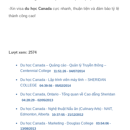
-Xin visa
du học Canada
cực nhanh, thuận tiện và đảm bảo tỷ lệ
thành công cao!
Lượt xem: 2574
Du học Canada – Quảng cáo - Quản lý Truyền thông –
Centennial College
11:51:26 - 04/07/2014
Du học Canada - Lập trình viên máy tính – SHERIDAN
COLLEGE
04:39:56 - 05/02/2014
Du học Canada, Ontario - Tổng quan về Cao đẳng Sheridan
04:28:29 - 02/05/2013
Du học Canada - Nghệ thuật Nấu ăn (Culinary Arts) - NAIT,
Edmonton, Alberta
10:37:55 - 21/12/2012
Du học Canada - Marketing - Douglas College
03:54:06 -
13/08/2013