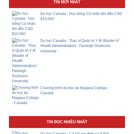
TIN MỚI NHẤT
Du học Canada - Học bổng Cử nhân lên đến CAD
$10,000
Du học Canada - Thạc sĩ Quản trị Y tế (Master of
Health Administration) - Fairleigh Dickinson
University
Chương trình du học tại Niagara College -
Canada
TIN ĐỌC NHIỀU NHẤT
Du học Canada - Cơ hội xin định cư ở tỉnh