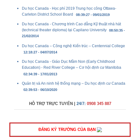
Du học Canada - Học phí 2019 Trung học công Ottawa-
Carleton District School Board
08:39:27 - 09/01/2019
Du học Canada - Chương trình Cao đẳng Kỹ thuật nhà hát
(technical theater diploma) tại Capilano University
08:50:35 -
21/02/2014
Du học Canada – Công nghệ Kiến trúc – Centennial College
12:18:27 - 04/07/2014
Du học Canada - Giáo Dục Mầm Non (Early Childhood
Education) - Red River College – Cơ hội định cư Manitoba
02:34:39 - 17/01/2013
Quản trị và An ninh hệ thống mạng – Du học định cư Canada
02:39:53 - 06/10/2020
HỖ TRỢ TRỰC TUYẾN |
24/7:
0908 345 887
ĐĂNG KÝ TRƯỜNG CỦA BẠN