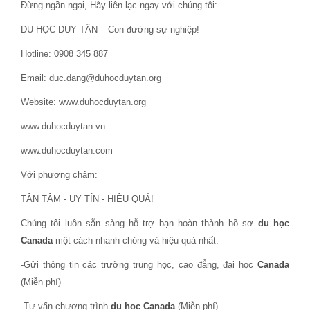
Đừng ngần ngại, Hãy liên lạc ngay với chúng tôi:
DU HỌC DUY TÂN – Con đường sự nghiệp!
Hotline: 0908 345 887
Email: duc.dang@duhocduytan.org
Website: www.duhocduytan.org
www.duhocduytan.vn
www.duhocduytan.com
Với phương châm:
TẬN TÂM - UY TÍN - HIỆU QUẢ!
Chúng tôi luôn sẵn sàng hỗ trợ bạn hoàn thành hồ sơ
du học
Canada
một cách nhanh chóng và hiệu quả nhất:
-Gửi thông tin các trường trung học, cao đẳng, đại học
Canada
(Miễn phí)
-Tư vấn chương trình
du học Canada
(Miễn phí)