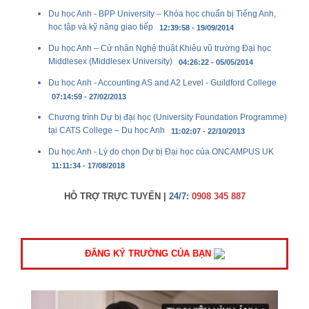
Du học Anh - BPP University – Khóa học chuẩn bị Tiếng Anh,
học tập và kỹ năng giao tiếp
12:39:58 - 19/09/2014
Du học Anh – Cử nhân Nghệ thuật Khiêu vũ trường Đại học
Middlesex (Middlesex University)
04:26:22 - 05/05/2014
Du học Anh - Accounting AS and A2 Level - Guildford College
07:14:59 - 27/02/2013
Chương trình Dự bị đại học (University Foundation Programme)
tại CATS College – Du học Anh
11:02:07 - 22/10/2013
Du học Anh - Lý do chọn Dự bị Đại học của ONCAMPUS UK
11:11:34 - 17/08/2018
HỖ TRỢ TRỰC TUYẾN |
24/7:
0908 345 887
ĐĂNG KÝ TRƯỜNG CỦA BẠN