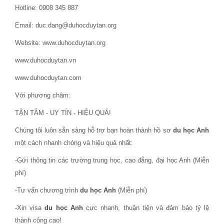
Hotline: 0908 345 887
Email: duc.dang@duhocduytan.org
Website: www.duhocduytan.org
www.duhocduytan.vn
www.duhocduytan.com
Với phương châm:
TẬN TÂM - UY TÍN - HIỆU QUẢ!
Chúng tôi luôn sẵn sàng hỗ trợ bạn hoàn thành hồ sơ
du học Anh
một cách nhanh chóng và hiệu quả nhất:
-Gửi thông tin các trường trung học, cao đẳng, đại học Anh (Miễn
phí)
-Tư vấn chương trình
du học Anh
(Miễn phí)
-Xin visa
du học Anh
cực nhanh, thuận tiện và đảm bảo tỷ lệ
thành công cao!