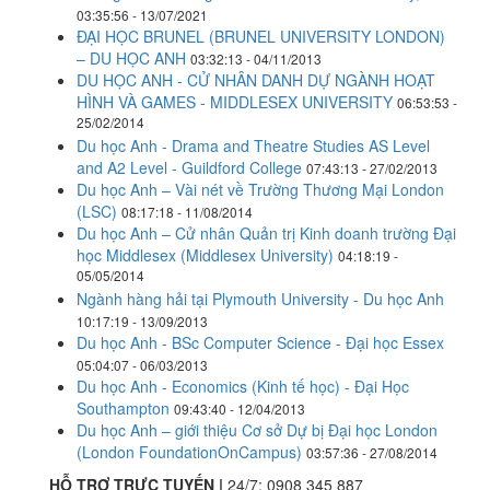
03:35:56 - 13/07/2021
ĐẠI HỌC BRUNEL (BRUNEL UNIVERSITY LONDON)
– DU HỌC ANH
03:32:13 - 04/11/2013
DU HỌC ANH - CỬ NHÂN DANH DỰ NGÀNH HOẠT
HÌNH VÀ GAMES - MIDDLESEX UNIVERSITY
06:53:53 -
25/02/2014
Du học Anh - Drama and Theatre Studies AS Level
and A2 Level - Guildford College
07:43:13 - 27/02/2013
Du học Anh – Vài nét về Trường Thương Mại London
(LSC)
08:17:18 - 11/08/2014
Du học Anh – Cử nhân Quản trị Kinh doanh trường Đại
học Middlesex (Middlesex University)
04:18:19 -
05/05/2014
Ngành hàng hải tại Plymouth University - Du học Anh
10:17:19 - 13/09/2013
Du học Anh - BSc Computer Science - Đại học Essex
05:04:07 - 06/03/2013
Du học Anh - Economics (Kinh tế học) - Đại Học
Southampton
09:43:40 - 12/04/2013
Du học Anh – giới thiệu Cơ sở Dự bị Đại học London
(London FoundationOnCampus)
03:57:36 - 27/08/2014
HỖ TRỢ TRỰC TUYẾN |
24/7:
0908 345 887