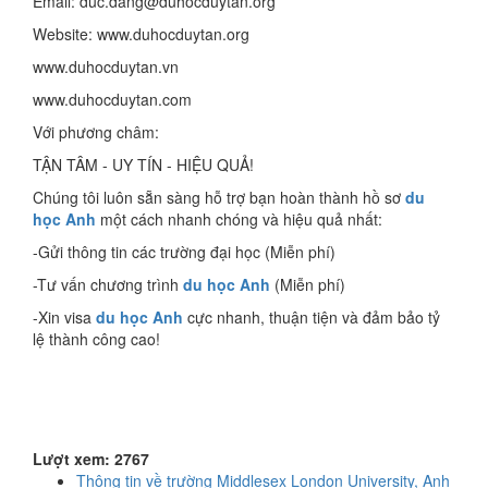
Email: duc.dang@duhocduytan.org
Website: www.duhocduytan.org
www.duhocduytan.vn
www.duhocduytan.com
Với phương châm:
TẬN TÂM - UY TÍN - HIỆU QUẢ!
Chúng tôi luôn sẵn sàng hỗ trợ bạn hoàn thành hồ sơ
du
học Anh
một cách nhanh chóng và hiệu quả nhất:
-Gửi thông tin các trường đại học (Miễn phí)
-Tư vấn chương trình
du học Anh
(Miễn phí)
-Xin visa
du học Anh
cực nhanh, thuận tiện và đảm bảo tỷ
lệ thành công cao!
Lượt xem: 2767
Thông tin về trường Middlesex London University, Anh