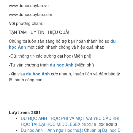
www.duhocduytan.vn
www.duhocduytan.com
Với phương châm:
TẬN TÂM - UY TÍN - HIỆU QUẢ!
Chúng tôi luôn sẵn sàng hỗ trợ bạn hoàn thành hồ sơ
du
học Anh
một cách nhanh chóng và hiệu quả nhất:
-Gửi thông tin các trường đại học (Miễn phí)
-Tư vấn chương trình
du học Anh
(Miễn phí)
-Xin visa
du học Anh
cực nhanh, thuận tiện và đảm bảo tỷ
lệ thành công cao!
Lượt xem: 2881
DU HỌC ANH - HỌC PHÍ VÀ MỘT VÀI YÊU CẦU KHI
HỌC TẠI ĐẠI HỌC MIDDLESEX
06:02:16 - 23/10/2013
Du học Anh – Anh ngữ Học thuật Chuẩn bị Đại học D -