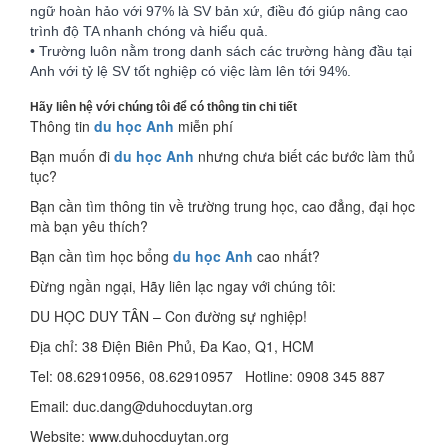
ngữ hoàn hảo với 97% là SV bản xứ, điều đó giúp nâng cao
trình độ TA nhanh chóng và hiểu quả.
• Trường luôn nằm trong danh sách các trường hàng đầu tại
Anh với tỷ lệ SV tốt nghiệp có việc làm lên tới 94%.
Hãy liên hệ với chúng tôi để có thông tin chi tiết
Thông tin
du học Anh
miễn phí
Bạn muốn đi
du học Anh
nhưng chưa biết các bước làm thủ
tục?
Bạn cần tìm thông tin về trường trung học, cao đẳng, đại học
mà bạn yêu thích?
Bạn cần tìm học bổng
du học Anh
cao nhất?
Đừng ngần ngại, Hãy liên lạc ngay với chúng tôi:
DU HỌC DUY TÂN – Con đường sự nghiệp!
Địa chỉ: 38 Điện Biên Phủ, Đa Kao, Q1, HCM
Tel: 08.62910956, 08.62910957 Hotline: 0908 345 887
Email: duc.dang@duhocduytan.org
Website: www.duhocduytan.org