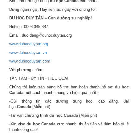
Bạn cần tìm học bổng
du học Canada
cao nhất?
Đừng ngần ngại, Hãy liên lạc ngay với chúng tôi:
DU HỌC DUY TÂN – Con đường sự nghiệp!
Hotline: 0908 345 887
Email: duc.dang@duhocduytan.org
www.duhocduytan.org
www.duhocduytan.vn
www.duhocduytan.com
Với phương châm:
TẬN TÂM - UY TÍN - HIỆU QUẢ!
Chúng tôi luôn sẵn sàng hỗ trợ bạn hoàn thành hồ sơ
du học
Canada
một cách nhanh chóng và hiệu quả nhất:
-Gửi thông tin các trường trung học, cao đẳng, đại
học
Canada
(Miễn phí)
-Tư vấn chương trình
du học Canada
(Miễn phí)
-Xin visa
du học Canada
cực nhanh, thuận tiện và đảm bảo tỷ lệ
thành công cao!