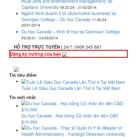
thuật (arts and entertainment management) tại
Capilano University
09:22:29 - 21/02/2014
Ngành Kinh doanh ô tô (Automotive business) tại
Georgian College – Du học Canada
11:46:24 -
20/01/2014
Du học Canada – Kinh tế học tại Camosun College
09:06:01 - 04/09/2014
HỖ TRỢ TRỰC TUYẾN |
24/7:
0908 345 887
Đăng ký trường của bạn
Tin tiêu điểm
Tuần Lễ Giáo Dục Canada Lần Thứ 4 Tại Việt Nam
Tin mới nhất
Du học Canada - Học bổng Cử nhân lên đến CAD
$10,000