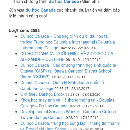
-Tư vấn chương trình
du học Canada
(Miễn phí)
-Xin visa
du học Canada
cực nhanh, thuận tiện và đảm bảo
tỷ lệ thành công cao!
Lượt xem: 2588
Du học Canada – Chương trình dự bị đại học tại
trường Trung học Columbia International (Columbia
International College)
04:15:36 - 22/04/2014
DU HỌC CANADA - GIỚI THIỆU VỀ 2 CƠ SỞ CỦA
ALEXANDER COLLEGE
06:16:19 - 12/12/2012
Du học Canada - Các chương trình học sinh quốc tế
Ottawa (OISP) tại Ottawa Carleton District School
Board (OCDSB)
03:34:59 - 14/03/2014
Du học Canada - Quản lý Kinh doanh quốc tế –
Cambrian College
09:58:47 - 28/12/2017
Giới thiệu Đại học Brock
09:23:53 - 03/03/2020
Khoa học máy tính và Hệ thống thông tin - Douglas
College – Du học Canada
04:25:45 - 12/02/2014
Developmental Services Worker - Cambrian College -
Tư vấn du học Canada
10:38:20 - 17/10/2019
Du học Canada, trung học công lập – thông tin nhanh
về Brookfield High School
08:09:59 - 26/05/2014