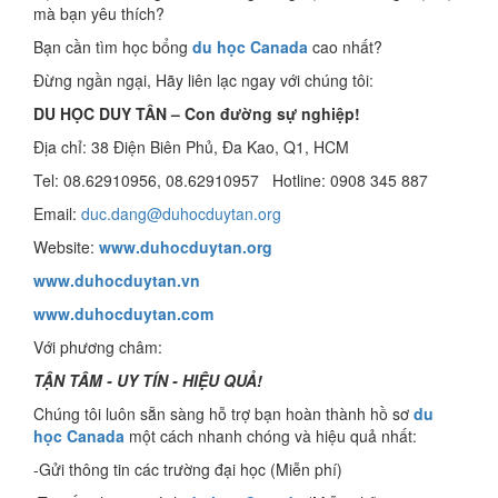
mà bạn yêu thích?
Bạn cần tìm học bổng
du học Canada
cao nhất?
Đừng ngần ngại, Hãy liên lạc ngay với chúng tôi:
DU HỌC DUY TÂN – Con đường sự nghiệp!
Địa chỉ: 38 Điện Biên Phủ, Đa Kao, Q1, HCM
Tel: 08.62910956, 08.62910957 Hotline: 0908 345 887
Email:
duc.dang@duhocduytan.org
Website:
www.duhocduytan.org
www.duhocduytan.vn
www.duhocduytan.com
Với phương châm:
TẬN TÂM - UY TÍN - HIỆU QUẢ!
Chúng tôi luôn sẵn sàng hỗ trợ bạn hoàn thành hồ sơ
du
học Canada
một cách nhanh chóng và hiệu quả nhất:
-Gửi thông tin các trường đại học (Miễn phí)