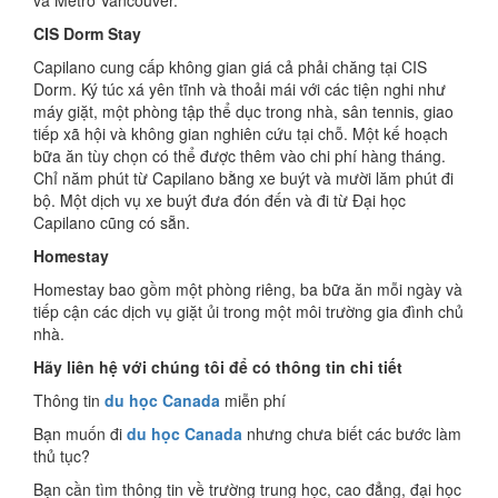
và Metro Vancouver.
CIS Dorm Stay
Capilano cung cấp không gian giá cả phải chăng tại CIS
Dorm. Ký túc xá yên tĩnh và thoải mái với các tiện nghi như
máy giặt, một phòng tập thể dục trong nhà, sân tennis, giao
tiếp xã hội và không gian nghiên cứu tại chỗ. Một kế hoạch
bữa ăn tùy chọn có thể được thêm vào chi phí hàng tháng.
Chỉ năm phút từ Capilano bằng xe buýt và mười lăm phút đi
bộ. Một dịch vụ xe buýt đưa đón đến và đi từ Đại học
Capilano cũng có sẵn.
Homestay
Homestay bao gồm một phòng riêng, ba bữa ăn mỗi ngày và
tiếp cận các dịch vụ giặt ủi trong một môi trường gia đình chủ
nhà.
Hãy liên h
ệ
v
ớ
i chúng tôi đ
ể
có thông tin chi ti
ế
t
Thông tin
du học Canada
miễn phí
Bạn muốn đi
du học Canada
nhưng chưa biết các bước làm
thủ tục?
Bạn cần tìm thông tin về trường trung học, cao đẳng, đại học