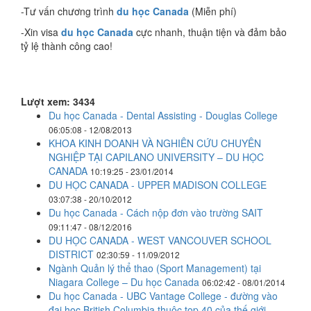
-Tư vấn chương trình
du học Canada
(Miễn phí)
-Xin visa
du học Canada
cực nhanh, thuận tiện và đảm bảo
tỷ lệ thành công cao!
Lượt xem: 3434
Du học Canada - Dental Assisting - Douglas College
06:05:08 - 12/08/2013
KHOA KINH DOANH VÀ NGHIÊN CỨU CHUYÊN
NGHIỆP TẠI CAPILANO UNIVERSITY – DU HỌC
CANADA
10:19:25 - 23/01/2014
DU HỌC CANADA - UPPER MADISON COLLEGE
03:07:38 - 20/10/2012
Du học Canada - Cách nộp đơn vào trường SAIT
09:11:47 - 08/12/2016
DU HỌC CANADA - WEST VANCOUVER SCHOOL
DISTRICT
02:30:59 - 11/09/2012
Ngành Quản lý thể thao (Sport Management) tại
Niagara College – Du học Canada
06:02:42 - 08/01/2014
Du học Canada - UBC Vantage College - đường vào
đại học British Columbia thuộc top 40 của thế giới