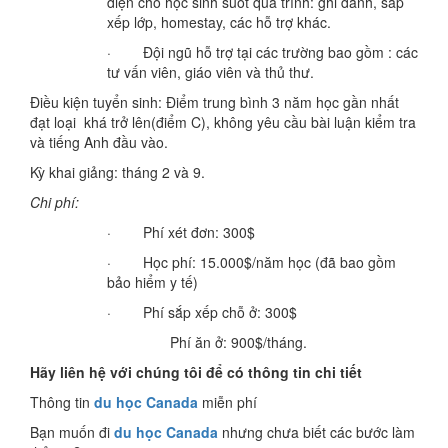
diện cho học sinh suốt quá trình: ghi danh, sắp
xếp lớp, homestay, các hỗ trợ khác.
· Đội ngũ hỗ trợ tại các trường bao gồm : các
tư vấn viên, giáo viên và thủ thư.
Điều kiện tuyển sinh: Điểm trung bình 3 năm học gần nhất
đạt loại khá trở lên(điểm C), không yêu cầu bài luận kiểm tra
và tiếng Anh đầu vào.
Kỳ khai giảng: tháng 2 và 9.
Chi phí:
· Phí xét đơn: 300$
· Học phí: 15.000$/năm học (đã bao gồm
bảo hiểm y tế)
· Phí sắp xếp chỗ ở: 300$
Phí ăn ở: 900$/tháng.
Hãy liên hệ với chúng tôi để có thông tin chi tiết
Thông tin
du học Canada
miễn phí
Bạn muốn đi
du học Canada
nhưng chưa biết các bước làm