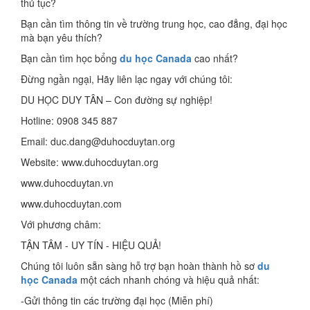
thủ tục?
Bạn cần tìm thông tin về trường trung học, cao đẳng, đại học
mà bạn yêu thích?
Bạn cần tìm học bổng
du học Canada
cao nhất?
Đừng ngần ngại, Hãy liên lạc ngay với chúng tôi:
DU HỌC DUY TÂN – Con đường sự nghiệp!
Hotline: 0908 345 887
Email: duc.dang@duhocduytan.org
Website: www.duhocduytan.org
www.duhocduytan.vn
www.duhocduytan.com
Với phương châm:
TẬN TÂM - UY TÍN - HIỆU QUẢ!
Chúng tôi luôn sẵn sàng hỗ trợ bạn hoàn thành hồ sơ
du
học Canada
một cách nhanh chóng và hiệu quả nhất:
-Gửi thông tin các trường đại học (Miễn phí)