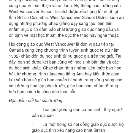
xung quanh thân thiện và an lành. Hệ thống các trường của
West Vancouver School District được xếp hạng tốt nhất tại
tỉnh British Columbia. West Vancouver School District luôn áp
dụng những phương pháp giảng dạy sáng tạo, tiên tiến,
nhằm mục đích đảm bảo chất lượng giáo dục hàng đầu và
ổn định về mặt học thuật, thể dục thể thao hay nghệ thuật.
Hội đồng giáo dục West Vancouver là đơn vị đầu tiên tại
Canada cung ứng chương trình tuyển sinh quốc tế (từ năm
1982) chào đón du học sinh từ 40 quốc gia trên thế giới. Tại
đây, bạn sẽ được kết bạn cùng với học sinh bản địa và các
du học sinh khác. Chắc chắn rằng những kiến thức bạn học
hỏi, từ chương trình nâng cao tiếng Anh hay kiến thức giao
lưu văn hóa sẽ giúp bạn chuẩn bị hành trang vững vàng cho
con đường học tập phía trước, giúp bạn cảm nhận rõ ràng
hơn bạn chính là công dân toàn cầu.
Đặc điểm nổi bật của trường:
· Tọa lạc tại vùng dân cư an lành, tỉ lệ người
bản địa cao
· Là một trong số hội đồng giáo dục được Bộ
giáo dục tỉnh xếp hạng cao nhất Birtish