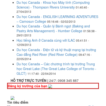
Du học Canada - Khoa học Máy tính (Computing
Science) - Thompson Rivers University
01:40:40 -
27/04/2013
Du học Canada - ENGLISH LEARNING ADVENTURES
– Camosun College
05:16:46 - 02/02/2013
Du học Canada - Quản lý Bánh ngọt (Baking and
Pastry Arts Management) - Humber College
01:56:38 -
29/01/2013
Học tiếng Anh ở Canada cùng với ILAC
05:41:51 -
12/09/2013
Du học Canada - Điện tử và kỹ thuật mạng tại trường
Cao đẳng Red River (Red River College)
09:47:16 -
22/05/2014
Du học Canada – Các chương trình tại trường Trung
học Great Lake (The Great Lake College of Toronto -
GLCT)
11:17:40 - 22/04/2014
HỖ TRỢ TRỰC TUYẾN |
24/7:
0908 345 887
Đăng ký trường của bạn
Tin tiêu điểm