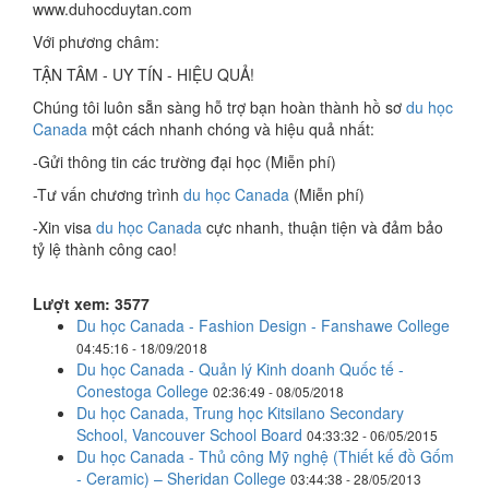
www.duhocduytan.com
Với phương châm:
TẬN TÂM - UY TÍN - HIỆU QUẢ!
Chúng tôi luôn sẵn sàng hỗ trợ bạn hoàn thành hồ sơ
du học
Canada
một cách nhanh chóng và hiệu quả nhất:
-Gửi thông tin các trường đại học (Miễn phí)
-Tư vấn chương trình
du học Canada
(Miễn phí)
-Xin visa
du học Canada
cực nhanh, thuận tiện và đảm bảo
tỷ lệ thành công cao!
Lượt xem: 3577
Du học Canada - Fashion Design - Fanshawe College
04:45:16 - 18/09/2018
Du học Canada - Quản lý Kinh doanh Quốc tế -
Conestoga College
02:36:49 - 08/05/2018
Du học Canada, Trung học Kitsilano Secondary
School, Vancouver School Board
04:33:32 - 06/05/2015
Du học Canada - Thủ công Mỹ nghệ (Thiết kế đồ Gốm
- Ceramic) – Sheridan College
03:44:38 - 28/05/2013