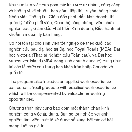
Khu vực làm việc bao gồm các khu vực tư nhân , công cộng
và không vì lợi nhuận, bao gồm: tiếp thị, truyền thông hoặc
Nhân viên Thông tin, Giám đốc phát triển kinh doanh; thị
quản lý / điều phối viên, Quan hệ công chúng, viên chức
nghiên cứu , Giám đốc Phát triển Kinh doanh, Điều hành tài
khoản, và quản lý bán hàng.
Cơ hội tồn tại cho sinh viên tốt nghiệp để theo đuổi các
nghiên cứu sau đại học tại Đại học Royal Roads (MBA), Đại
học Victoria (Thạc sĩ Nghiên cứu Toàn cầu), và Đại học
Vancouver Island (MBA trong kinh doanh quốc tế) cũng như
tại các tổ chức sau trung học khác trên khắp Canada và
quốc tế.
The program also includes an applied work experience
component. Youll graduate with practical work experience
which will be complemented by valuable networking
opportunities.
Chương trình này cũng bao gồm một thành phần kinh
nghiệm công việc áp dụng. Bạn sẽ tốt nghiệp với kinh
nghiệm làm việc thực tế sẽ được bổ sung bởi các cơ hội
mạng lưới có giá trị.