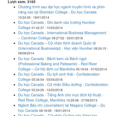
Lượt xem: 3165
Chương trình sau đại học ngành truyền hình và phim
nâng cao tại Sheridan College - Du học Canada
10:24:30 - 18/01/2014
Du học Canada - Ghi danh vào trường Humber
College
01:42:37 - 10/03/2014
Du học Canada - International Business Management
– Cambrian College
09:27:02 - 03/01/2018
Du học Canada – Cử nhân Kinh doanh Quốc tế
(International Businesstại) - Học viện Humber
09:24:15 -
08/08/2014
Du học Canada - Bánh kem và Bánh ngọt
(Professional Baking and Patisserie) - Red River
College – Cơ hội định cư Manitoba
05:19:04 - 07/02/2014
Du học Canada - Du lịch sinh thái - Confederation
College
05:34:54 - 03/04/2018
Du học Canada - Cử nhân Điều dưỡng - Confederation
College
02:24:26 - 12/03/2018
Du học Canada - Tiếng Anh cho mục đích kỹ thuật -
Red River College, Manitoba
10:29:38 - 27/06/2013
Ngành Báo chí (Journalism) tại Niagara College – Du
học Canada
08:18:09 - 18/01/2014
Du học Canada – Cử nhân Quảng cáo Sáng tạo –