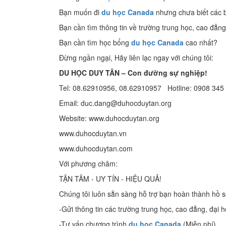
Bạn muốn đi
du học Canada
nhưng chưa biết các 
Bạn cần tìm thông tin về trường trung học, cao đẳng
Bạn cần tìm học bổng
du học Canada
cao nhất?
Đừng ngần ngại, Hãy liên lạc ngay với chúng tôi:
DU HỌC DUY TÂN – Con đường sự nghiệp!
Tel: 08.62910956, 08.62910957 Hotline: 0908 345
Email: duc.dang@duhocduytan.org
Website: www.duhocduytan.org
www.duhocduytan.vn
www.duhocduytan.com
Với phương châm:
TẬN TÂM - UY TÍN - HIỆU QUẢ!
Chúng tôi luôn sẵn sàng hỗ trợ bạn hoàn thành hồ 
-Gửi thông tin các trường trung học, cao đẳng, đại 
-Tư vấn chương trình
du học Canada
(Miễn phí)