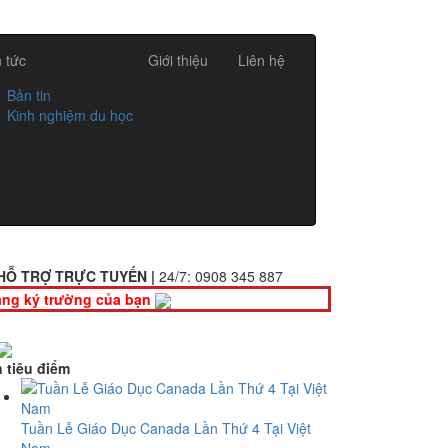
n tức
Giới thiệu
Liên hệ
Bản tin
Kinh nghiệm du học
HỖ TRỢ TRỰC TUYẾN |
24/7:
0908 345 887
ng ký trường của bạn
n tiêu điểm
Tuần Lễ Giáo Dục Canada Lần Thứ 4 Tại Việt