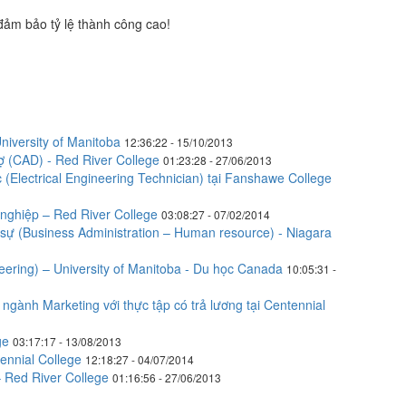
đảm bảo tỷ lệ thành công cao!
iversity of Manitoba
12:36:22 - 15/10/2013
ợ (CAD) - Red River College
01:23:28 - 27/06/2013
 (Electrical Engineering Technician) tại Fanshawe College
nghiệp – Red River College
03:08:27 - 07/02/2014
sự (Business Administration – Human resource) - Niagara
eering) – University of Manitoba - Du học Canada
10:05:31 -
gành Marketing với thực tập có trả lương tại Centennial
ge
03:17:17 - 13/08/2013
ennial College
12:18:27 - 04/07/2014
 Red River College
01:16:56 - 27/06/2013