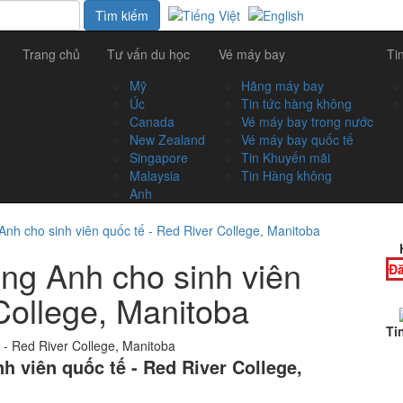
Trang chủ
Tư vấn du học
Vé máy bay
Ti
Mỹ
Hãng máy bay
Úc
Tin tức hàng không
Canada
Vé máy bay trong nước
New Zealand
Vé máy bay quốc tế
Singapore
Tin Khuyến mãi
Malaysia
Tin Hàng không
Anh
nh cho sinh viên quốc tế - Red River College, Manitoba
ng Anh cho sinh viên
Đă
College, Manitoba
Ti
h viên quốc tế - Red River College,