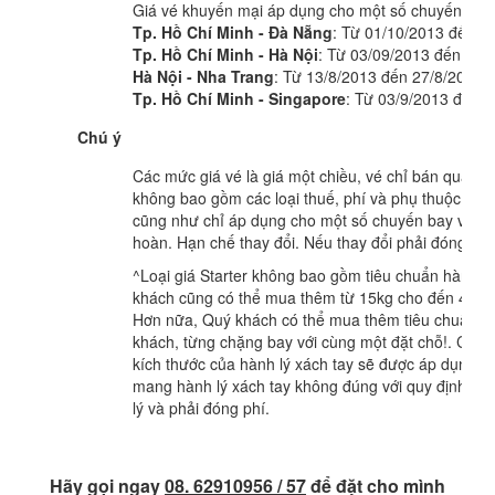
Giá vé khuyến mại áp dụng cho một số chuyến bay 
Tp. Hồ Chí Minh - Đà Nẵng
: Từ 01/10/2013 đến 0
Tp. Hồ Chí Minh - Hà Nội
: Từ 03/09/2013 đến 24/
Hà Nội - Nha Trang
: Từ 13/8/2013 đến 27/8/2013
Tp. Hồ Chí Minh - Singapore
: Từ 03/9/2013 đến 
Chú ý
Các mức giá vé là giá một chiều, vé chỉ bán qua Int
không bao gồm các loại thuế, phí và phụ thuộc tìn
cũng như chỉ áp dụng cho một số chuyến bay và n
hoàn. Hạn chế thay đổi. Nếu thay đổi phải đóng phí
^Loại giá Starter không bao gồm tiêu chuẩn hành l
khách cũng có thể mua thêm từ 15kg cho đến 40kg t
Hơn nữa, Quý khách có thể mua thêm tiêu chuẩn Hà
khách, từng chặng bay với cùng một đặt chỗ!. Các q
kích thước của hành lý xách tay sẽ được áp dụng 
mang hành lý xách tay không đúng với quy định sẽ p
lý và phải đóng phí.
Hãy gọi ngay
08. 62910956 / 57
để đặt cho mình