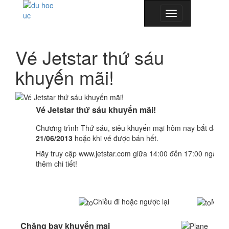
Toggle
navigation
Vé Jetstar thứ sáu
khuyến mãi!
Vé Jetstar thứ sáu khuyến mãi!
Chương trình Thứ sáu, siêu khuyến mại hôm nay bắt đầu t
21/06/2013
hoặc khi vé được bán hết.
Hãy truy cập www.jetstar.com giữa 14:00 đến 17:00 ngày 2
thêm chi tiết!
Chiều đi hoặc ngược lại
Một c
Chặng bay khuyến mại