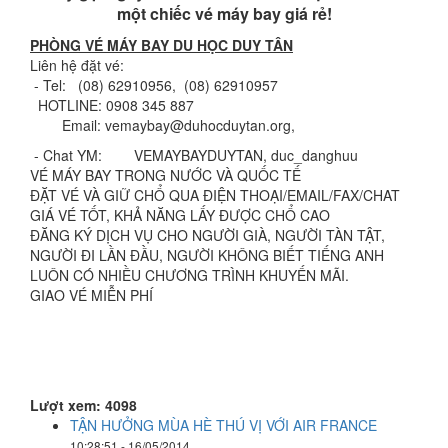
một chiếc vé máy bay giá rẻ!
PHÒNG VÉ MÁY BAY DU HỌC DUY TÂN
Liên hệ đặt vé:
- Tel: (08) 62910956, (08) 62910957
HOTLINE: 0908 345 887
Email: vemaybay@duhocduytan.org,
- Chat YM: VEMAYBAYDUYTAN, duc_danghuu
VÉ MÁY BAY TRONG NƯỚC VÀ QUỐC TẾ
ÐẶT VÉ VÀ GIỮ CHỔ QUA ÐIỆN THOẠI/EMAIL/FAX/CHAT
GIÁ VÉ TỐT, KHẢ NĂNG LẤY ÐƯỢC CHỔ CAO
ÐĂNG KÝ DỊCH VỤ CHO NGƯỜI GIÀ, NGƯỜI TÀN TẬT,
NGƯỜI ÐI LẦN ÐẦU, NGƯỜI KHÔNG BIẾT TIẾNG ANH
LUÔN CÓ NHIỀU CHƯƠNG TRÌNH KHUYẾN MÃI.
GIAO VÉ MIỄN PHÍ
Lượt xem: 4098
TẬN HƯỞNG MÙA HÈ THÚ VỊ VỚI AIR FRANCE
10:28:51 - 16/05/2014