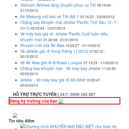
Vietnam Airlines tăng chuyến phục vụ Tết
09:19:04 -
31/10/2012
Air Mekong mở bán vé Tết đợt 1
03:16:22 - 23/09/2012
Chặng bay khuyến mại Jetstar Pacific Thứ Sáu 12 -7-
2013
02:03:04 - 12/07/2013
Vé máy bay giá rẻ: Jetstar Pacific Cuối tuần siêu
khuyến mại!
01:30:58 - 31/01/2015
Khuyến mãi của Air Aisa
10:20:27 - 01/10/2013
Vé Jetstar giá rẻ trong tháng 11/2012
07:52:10 -
30/10/2012
Vé Air Asia giá rẻ đi Kuala Lumpur
07:13:23 - 11/02/2013
Chặng bay khuyến mại - Vé may bay Jetstar
11:24:50 -
02/05/2013
Jetstar - Vé máy bay giá rẻ 68.000đ
10:29:47 -
25/04/2014
HỖ TRỢ TRỰC TUYẾN |
24/7:
0908 345 887
Đăng ký trường của bạn
Tin tiêu điểm