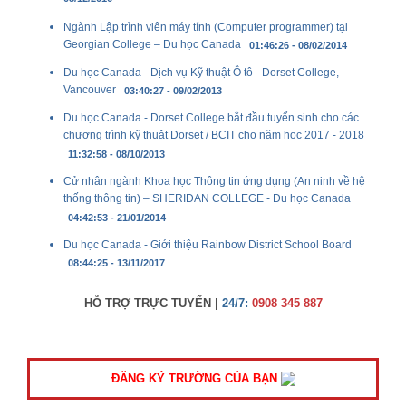
Ngành Lập trình viên máy tính (Computer programmer) tại
Georgian College – Du học Canada
01:46:26 - 08/02/2014
Du học Canada - Dịch vụ Kỹ thuật Ô tô - Dorset College,
Vancouver
03:40:27 - 09/02/2013
Du học Canada - Dorset College bắt đầu tuyển sinh cho các
chương trình kỹ thuật Dorset / BCIT cho năm học 2017 - 2018
11:32:58 - 08/10/2013
Cử nhân ngành Khoa học Thông tin ứng dụng (An ninh về hệ
thống thông tin) – SHERIDAN COLLEGE - Du học Canada
04:42:53 - 21/01/2014
Du học Canada - Giới thiệu Rainbow District School Board
08:44:25 - 13/11/2017
HỖ TRỢ TRỰC TUYẾN |
24/7:
0908 345 887
ĐĂNG KÝ TRƯỜNG CỦA BẠN