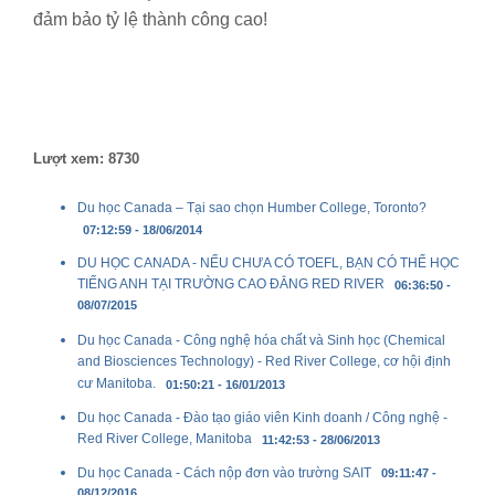
đảm bảo tỷ lệ thành công cao!
Lượt xem: 8730
Du học Canada – Tại sao chọn Humber College, Toronto?
07:12:59 - 18/06/2014
DU HỌC CANADA - NẾU CHƯA CÓ TOEFL, BẠN CÓ THỂ HỌC
TIẾNG ANH TẠI TRƯỜNG CAO ĐẲNG RED RIVER
06:36:50 -
08/07/2015
Du học Canada - Công nghệ hóa chất và Sinh học (Chemical
and Biosciences Technology) - Red River College, cơ hội định
cư Manitoba.
01:50:21 - 16/01/2013
Du học Canada - Đào tạo giáo viên Kinh doanh / Công nghệ -
Red River College, Manitoba
11:42:53 - 28/06/2013
Du học Canada - Cách nộp đơn vào trường SAIT
09:11:47 -
08/12/2016