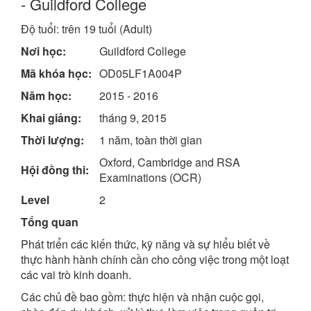
- Guildford College
Độ tuổi: trên 19 tuổi (Adult)
Nơi học:
Guildford College
Mã khóa học:
OD05LF1A004P
Năm học:
2015 - 2016
Khai giảng:
tháng 9, 2015
Thời lượng:
1 năm, toàn thời gian
Oxford, Cambridge and RSA
Hội đồng thi:
Examinations (OCR)
Level
2
Tổng quan
Phát triển các kiến thức, kỹ năng và sự hiểu biết về
thực hành hành chính cần cho công việc trong một loạt
các vai trò kinh doanh.
Các chủ đề bao gồm: thực hiện và nhận cuộc gọi,