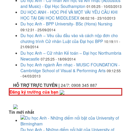
Du học Anh - Cử nhân Âm học và Âm nhạc (Acoustics
and Music) - Đại Học Southampton
01:05:25 - 10/03/2013
DU HỌC ANH - HỌC PHÍ VÀ MỘT VÀI YÊU CẦU KHI
HỌC TẠI ĐẠI HỌC MIDDLESEX
06:02:16 - 23/10/2013
Du học Anh - BPP University- BSc (Hons) Nursing
09:12:31 - 25/09/2014
Du học Anh – Vêu cầu đầu vào và cách nộp đơn cho
chương trình Cử nhân Luật của Đại học BPP
10:19:11 -
21/09/2014
Du học Anh – Cử nhân Kế toán – Đại học Northumbria
Newcastle
07:25:25 - 18/09/2014
Du học Anh ngành Âm nhạc - MUSIC FOUNDATION -
Cambridge School of Visual & Performing Arts
09:12:55
- 04/03/2013
HỖ TRỢ TRỰC TUYẾN |
24/7:
0908 345 887
Đăng ký trường của bạn
Tin mới nhất
Du học Anh - Những diểm nổi bật của University of