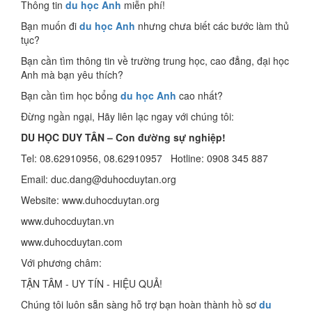
Thông tin
du học Anh
miễn phí!
Bạn muốn đi
du học Anh
nhưng chưa biết các bước làm thủ
tục?
Bạn cần tìm thông tin về trường trung học, cao đẳng, đại học
Anh mà bạn yêu thích?
Bạn cần tìm học bổng
du học Anh
cao nhất?
Đừng ngần ngại, Hãy liên lạc ngay với chúng tôi:
DU HỌC DUY TÂN – Con đường sự nghiệp!
Tel: 08.62910956, 08.62910957 Hotline: 0908 345 887
Email: duc.dang@duhocduytan.org
Website: www.duhocduytan.org
www.duhocduytan.vn
www.duhocduytan.com
Với phương châm:
TẬN TÂM - UY TÍN - HIỆU QUẢ!
Chúng tôi luôn sẵn sàng hỗ trợ bạn hoàn thành hồ sơ
du