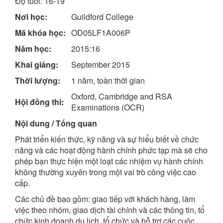
Độ tuổi: 16-19
Nơi học:
Guildford College
Mã khóa học:
OD05LF1A006P
Năm học:
2015:16
Khai giảng:
September 2015
Thời lượng:
1 năm, toàn thời gian
Oxford, Cambridge and RSA
Hội đồng thi:
Examinations (OCR)
Nội dung / Tổng quan
Phát triển kiến ​​thức, kỹ năng và sự hiểu biết về chức
năng và các hoạt động hành chính phức tạp mà sẽ cho
phép bạn thực hiện một loạt các nhiệm vụ hành chính
không thường xuyên trong một vai trò công việc cao
cấp.
Các chủ đề bao gồm: giao tiếp với khách hàng, làm
việc theo nhóm, giao dịch tài chính và các thông tin, tổ
chức kinh doanh du lịch, tổ chức và hỗ trợ các cuộc