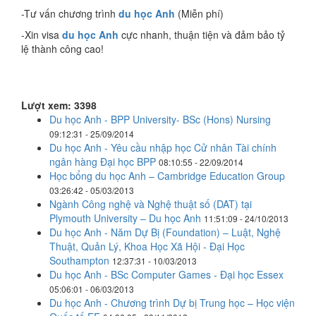
-Tư vấn chương trình
du học Anh
(Miễn phí)
-Xin visa
du học Anh
cực nhanh, thuận tiện và đảm bảo tỷ
lệ thành công cao!
Lượt xem: 3398
Du học Anh - BPP University- BSc (Hons) Nursing
09:12:31 - 25/09/2014
Du học Anh - Yêu cầu nhập học Cử nhân Tài chính
ngân hàng Đại học BPP
08:10:55 - 22/09/2014
Học bổng du học Anh – Cambridge Education Group
03:26:42 - 05/03/2013
Ngành Công nghệ và Nghệ thuật số (DAT) tại
Plymouth University – Du học Anh
11:51:09 - 24/10/2013
Du học Anh - Năm Dự Bị (Foundation) – Luật, Nghệ
Thuật, Quản Lý, Khoa Học Xã Hội - Đại Học
Southampton
12:37:31 - 10/03/2013
Du học Anh - BSc Computer Games - Đại học Essex
05:06:01 - 06/03/2013
Du học Anh - Chương trình Dự bị Trung học – Học viện