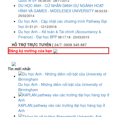
Quốc tế EF
04:36:05 - 28/11/2012
DU HỌC ANH - CỬ NHÂN DANH DỰ NGÀNH HOẠT
HÌNH VÀ GAMES - MIDDLESEX UNIVERSITY
06:53:53 -
25/02/2014
Du học Anh - Cập nhật các chương trình Pathway Đại
học
01:51:21 - 12/12/2016
Du học Anh – Kế toán & Tài chính (Accountancy &
Finance) - Đại học BPP
08:17:18 - 23/03/2015
HỖ TRỢ TRỰC TUYẾN |
24/7:
0908 345 887
Đăng ký trường của bạn
Tin mới nhất
Du học Anh - Những diểm nổi bật của University of
Birmingham
KAPLAN pathway vào các trường đại học hàng top ở
Anh