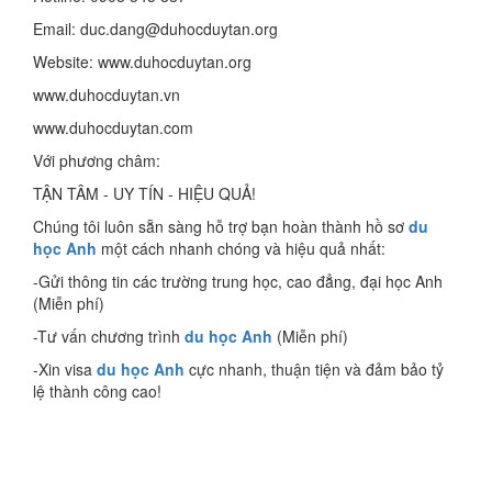
Email: duc.dang@duhocduytan.org
Website: www.duhocduytan.org
www.duhocduytan.vn
www.duhocduytan.com
Với phương châm:
TẬN TÂM - UY TÍN - HIỆU QUẢ!
Chúng tôi luôn sẵn sàng hỗ trợ bạn hoàn thành hồ sơ
du
học Anh
một cách nhanh chóng và hiệu quả nhất:
-Gửi thông tin các trường trung học, cao đẳng, đại học Anh
(Miễn phí)
-Tư vấn chương trình
du học Anh
(Miễn phí)
-Xin visa
du học Anh
cực nhanh, thuận tiện và đảm bảo tỷ
lệ thành công cao!