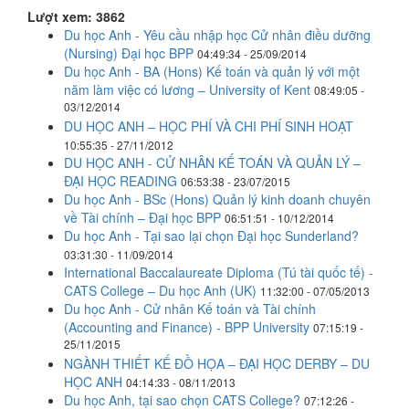
Lượt xem: 3862
Du học Anh - Yêu cầu nhập học Cử nhân điều dưỡng
(Nursing) Đại học BPP
04:49:34 - 25/09/2014
Du học Anh - BA (Hons) Kế toán và quản lý với một
năm làm việc có lương – University of Kent
08:49:05 -
03/12/2014
DU HỌC ANH – HỌC PHÍ VÀ CHI PHÍ SINH HOẠT
10:55:35 - 27/11/2012
DU HỌC ANH - CỬ NHÂN KẾ TOÁN VÀ QUẢN LÝ –
ĐẠI HỌC READING
06:53:38 - 23/07/2015
Du học Anh - BSc (Hons) Quản lý kinh doanh chuyên
về Tài chính – Đại học BPP
06:51:51 - 10/12/2014
Du học Anh - Tại sao lại chọn Đại học Sunderland?
03:31:30 - 11/09/2014
International Baccalaureate Diploma (Tú tài quốc tế) -
CATS College – Du học Anh (UK)
11:32:00 - 07/05/2013
Du học Anh - Cử nhân Kế toán và Tài chính
(Accounting and Finance) - BPP University
07:15:19 -
25/11/2015
NGÀNH THIẾT KẾ ĐỒ HỌA – ĐẠI HỌC DERBY – DU
HỌC ANH
04:14:33 - 08/11/2013
Du học Anh, tại sao chọn CATS College?
07:12:26 -