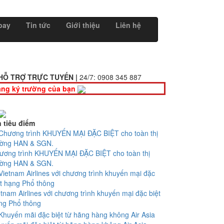
bay
Tin tức
Giới thiệu
Liên hệ
HỖ TRỢ TRỰC TUYẾN |
24/7:
0908 345 887
ng ký trường của bạn
n tiêu điểm
ương trình KHUYẾN MẠI ĐẶC BIỆT cho toàn thị
ường HAN & SGN.
etnam Airlines với chương trình khuyến mại đặc biệt
ng Phổ thông