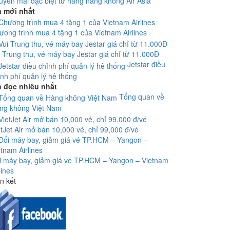
uyến mãi đặc biệt từ hãng hàng không Air Asia
n mới nhất
ương trình mua 4 tặng 1 của Vietnam Airlines
i Trung thu, vé máy bay Jestar giá chỉ từ 11.000Đ
Jetstar điều
ỉnh phí quản lý hê thống
n đọc nhiều nhất
Tổng quan về
ng không Việt Nam
etJet Air mở bán 10,000 vé, chỉ 99,000 đ/vé
i máy bay, giảm giá vé TP.HCM – Yangon – Vietnam
lines
n kết