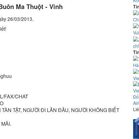
Kh
Buôn Ma Thuột - Vinh
Ti
gày 26/03/2013.
Ch
iết!
Vu
ch
Ti
Hà
ghuu
Vi
IL/FAX/CHAT
Đổ
AO
Air
Liê
 TÀN TẬT, NGƯỜI ÐI LẦN ÐẦU, NGƯỜI KHÔNG BIẾT
MÃI.