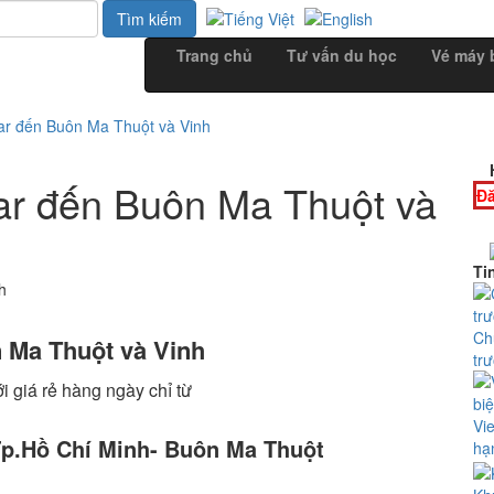
Trang chủ
Tư vấn du học
Vé máy 
ar đến Buôn Ma Thuột và Vinh
ar đến Buôn Ma Thuột và
Đă
Ti
Ch
 Ma Thuột và Vinh
tr
i giá rẻ hàng ngày chỉ từ
Vi
p.Hồ Chí Minh- Buôn Ma Thuột
hạ