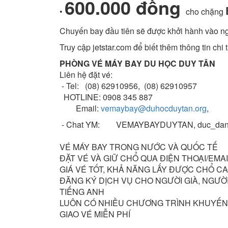
600.000 đồng
•
cho chặng
Chuyến bay đầu tiên sẽ được khởi hành vào n
Truy cập jetstar.com để biết thêm thông tin chi t
PHÒNG VÉ MÁY BAY DU HỌC DUY TÂN
Liên hệ đặt vé:
- Tel: (08) 62910956, (08) 62910957
HOTLINE: 0908 345 887
Email:
vemaybay@duhocduytan.org
,
- Chat YM: VEMAYBAYDUYTAN, duc_dan
VÉ MÁY BAY TRONG NƯỚC VÀ QUỐC TẾ
ÐẶT VÉ VÀ GIỮ CHỔ QUA ÐIỆN THOẠI/EMA
GIÁ VÉ TỐT, KHẢ NĂNG LẤY ÐƯỢC CHỔ C
ÐĂNG KÝ DỊCH VỤ CHO NGƯỜI GIÀ, NGƯỜI
TIẾNG ANH
LUÔN CÓ NHIỀU CHƯƠNG TRÌNH KHUYẾN 
GIAO VÉ MIỄN PHÍ