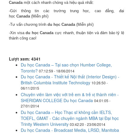
Canada
một cách nhanh chóng và hiệu quả nhất:
-Gửi thông tin các trường trung học, cao đẳng, đại
học
Canada
(Miễn phí)
-Tư vấn chương trình
du học Canada
(Miễn phí)
-Xin visa
du học Canada
cực nhanh, thuận tiện và đảm bảo tỷ lệ
thành công cao!
Lượt xem: 4341
Du học Canada – Tại sao chọn Humber College,
Toronto?
07:12:59 - 18/06/2014
Du học Canada - Thiết kế Nội thất (Interior Design) -
British Columbia Institute Technology
10:26:50 -
06/11/2015
Chuyên viên làm việc với trẻ em & trẻ vị thành niên -
SHERIDAN COLLEGE Du học Canada
04:01:05 -
27/01/2014
Du học Canada – Học Thạc sĩ không cần IELTS,
TOEFL, GMAT - Các chuyên ngành MBA tại Đại học
Trinity Western University
03:42:20 - 23/06/2014
Du học Canada - ​Broadcast Media, LRSD, Manitoba