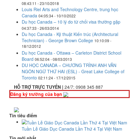
08:43:11 - 23/10/2018
​Louis Riel Arts and Technology Centre, trung học
Canada
04:05:34 - 10/10/2022
Du học Canada – 10 lý do từ chối visa thường gặp
04:37:33 - 26/03/2014
Du học Canada - Kỹ thuật Kiến trúc (Architectural
Technician) - George Brown College
10:10:09 -
18/12/2012
Du học Canada - Ottawa – Carleton District School
Board
06:52:04 - 08/03/2013
DU HỌC CANADA – CHƯƠNG TRÌNH ANH VĂN
NGÔN NGỮ THỨ HAI (ESL) - Great Lake College of
Toronto
02:11:24 - 17/12/2015
HỖ TRỢ TRỰC TUYẾN |
24/7:
0908 345 887
Đăng ký trường của bạn
Tin tiêu điểm
Tuần Lễ Giáo Dục Canada Lần Thứ 4 Tại Việt Nam
Tin mới nhất