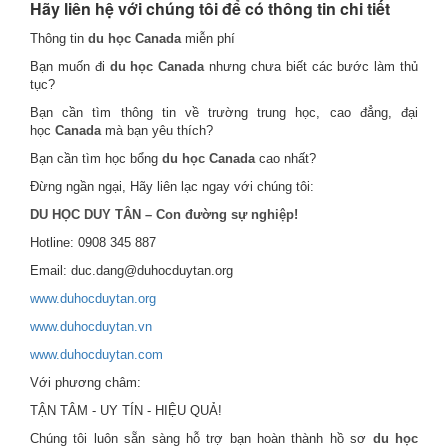
Hãy liên hệ với chúng tôi để có thông tin chi tiết
Thông tin
du học Canada
miễn phí
Bạn muốn đi
du học Canada
nhưng chưa biết các bước làm thủ
tục?
Bạn cần tìm thông tin về trường trung học, cao đẳng, đại
học
Canada
mà bạn yêu thích?
Bạn cần tìm học bổng
du học Canada
cao nhất?
Đừng ngần ngại, Hãy liên lạc ngay với chúng tôi:
DU HỌC DUY TÂN – Con đường sự nghiệp!
Hotline: 0908 345 887
Email: duc.dang@duhocduytan.org
www.duhocduytan.org
www.duhocduytan.vn
www.duhocduytan.com
Với phương châm:
TẬN TÂM - UY TÍN - HIỆU QUẢ!
Chúng tôi luôn sẵn sàng hỗ trợ bạn hoàn thành hồ sơ
du học