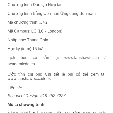
Chương trình Đào tạo Hợp tác
Chương trình Bằng Cử nhân Ứng dụng Bốn năm
Mã chương trình:
ILP1
Mã Campus: LC (LC - London)
Nhập học: Tháng Chín
Học kỳ (term):15 tuần
Lịch học có sẵn tại
www.fanshawec.ca
/
academicdates
Ước tính chi phí: Chi tiết lệ phí có thể xem tại
www.fanshawec.ca/fees
Liên hệ:
School
of Design
: 519-452-4227
Mô tả chương trình