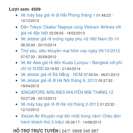
Lượt xem: 4509
Vé máy bay giá rẻ đi Hải Phòng tháng 1
01:48:23 -
12/12/2012
Đến Tokyo/ Osaka/ Nagoya cùng Vietnam Airlines với
giá vé đặc biệt
02:08:05 - 18/02/2013
Vé Jetstar giá rẻ mừng ngày phụ nữ Việt Nam 20-10
08:33:49 - 20/10/2014
Thứ sáu, siêu khuyến mại hôm nay ngày 05/10/2012
07:57:33 - 30/09/2012
Vé Air Asia giá rẻ đến Kuala Lumpur / Bangkok với phí
chỉ từ 5USD
03:18:55 - 21/04/2014
Vé Jetstar giá rẻ Đà Nẵng - HCM
07:45:54 - 06/01/2013
Vé Jetstar giá rẻ đi Hà Nội tháng 9, 2013
05:37:52 -
19/04/2013
SINGAPORE AIRLINES KHUYẾN MÃI THÁNG 12
03:27:28 - 04/12/2012
Vé máy bay giá rẻ đi Hà nội tháng 2-2013
01:23:32 -
12/12/2012
VietJet Air Khuyến mại lớn nhất trong năm! Chào đón
hành khách thứ 3 triệu!
05:36:17 - 14/08/2013
HỖ TRỢ TRỰC TUYẾN |
24/7:
0908 345 887