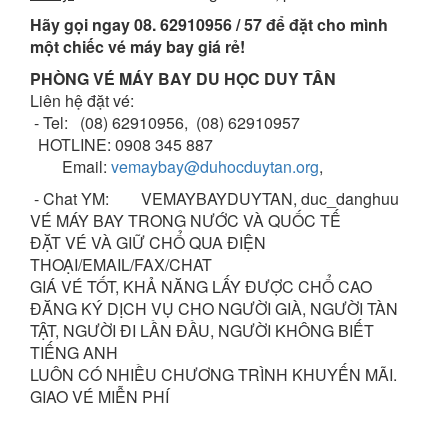
Hãy gọi ngay 08. 62910956 / 57 để đặt cho mình
một chiếc vé máy bay giá rẻ!
PHÒNG VÉ MÁY BAY DU HỌC DUY TÂN
Liên hệ đặt vé:
- Tel: (08) 62910956, (08) 62910957
HOTLINE: 0908 345 887
Email:
vemaybay@duhocduytan.org
,
- Chat YM: VEMAYBAYDUYTAN, duc_danghuu
VÉ MÁY BAY TRONG NƯỚC VÀ QUỐC TẾ
ÐẶT VÉ VÀ GIỮ CHỔ QUA ÐIỆN
THOẠI/EMAIL/FAX/CHAT
GIÁ VÉ TỐT, KHẢ NĂNG LẤY ÐƯỢC CHỔ CAO
ÐĂNG KÝ DỊCH VỤ CHO NGƯỜI GIÀ, NGƯỜI TÀN
TẬT, NGƯỜI ÐI LẦN ÐẦU, NGƯỜI KHÔNG BIẾT
TIẾNG ANH
LUÔN CÓ NHIỀU CHƯƠNG TRÌNH KHUYẾN MÃI.
GIAO VÉ MIỄN PHÍ